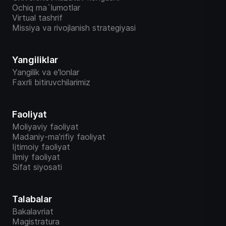
Ochiq ma`lumotlar
Virtual tashrif
Missiya va rivojlanish strategiyasi
Yangiliklar
Yangilik va e'lonlar
Faxrli bitiruvchilarimiz
Faoliyat
Moliyaviy faoliyat
Madaniy-ma’rifiy faoliyat
Ijtimoiy faoliyat
Ilmiy faoliyat
Sifat siyosati
Talabalar
Bakalavriat
Magistratura