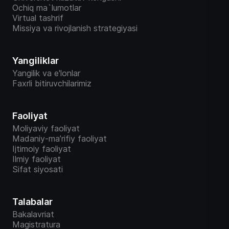
Ochiq ma`lumotlar
Virtual tashrif
Missiya va rivojlanish strategiyasi
Yangiliklar
Yangilik va e'lonlar
Faxrli bitiruvchilarimiz
Faoliyat
Moliyaviy faoliyat
Madaniy-ma’rifiy faoliyat
Ijtimoiy faoliyat
Ilmiy faoliyat
Sifat siyosati
Talabalar
Bakalavriat
Magistratura