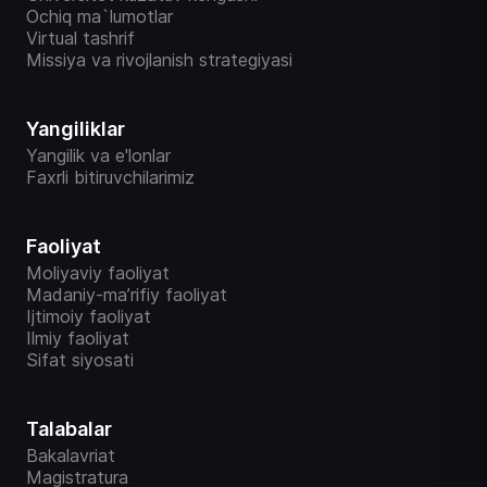
Ochiq ma`lumotlar
Virtual tashrif
Missiya va rivojlanish strategiyasi
Yangiliklar
Yangilik va e'lonlar
Faxrli bitiruvchilarimiz
Faoliyat
Moliyaviy faoliyat
Madaniy-ma’rifiy faoliyat
Ijtimoiy faoliyat
Ilmiy faoliyat
Sifat siyosati
Talabalar
Bakalavriat
Magistratura