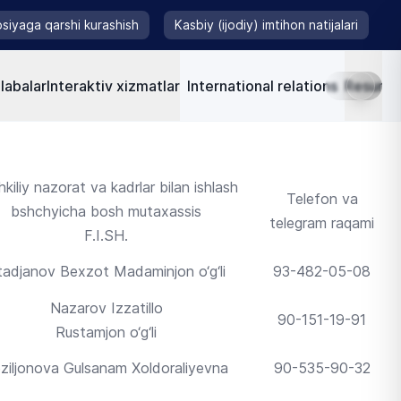
siyaga qarshi kurashish
Kasbiy (ijodiy) imtihon natijalari
labalar
Interaktiv xizmatlar
International relations
Resursla
kiliy nazorat va kadrlar bilan ishlash
Telefon va
bshchyicha bosh mutaxassis
telegram raqami
F.I.SH.
tadjanov Bexzot Madaminjon o‘g‘li
93-482-05-08
Nazarov Izzatillo
90-151-19-91
Rustamjon o‘g‘li
ziljonova Gulsanam Xoldoraliyevna
90-535-90-32