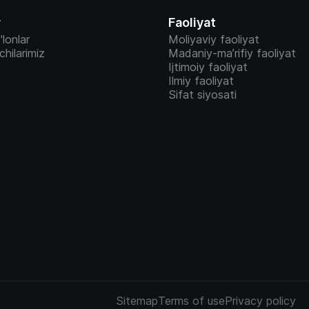
r
Faoliyat
'lonlar
Moliyaviy faoliyat
vchilarimiz
Madaniy-ma’rifiy faoliyat
Ijtimoiy faoliyat
Ilmiy faoliyat
Sifat siyosati
Sitemap
Terms of use
Privacy policy