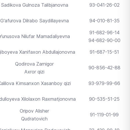
Sadikova Gulnoza Talibjanovna
93-041-26-02
G‘afurova Dilrabo Saydillayevna
94-010-81-35
91-682-96-14
Yunusova Nilufar Mamadaliyevna
94-682-90-00
jiboyeva Xanifaxon Abdullajonovna
91-687-15-51
Qodirova Zarnigor
90-856-42-88
Axror qizi
Xalilova Kimsanxon Xasanboy qizi
93-979-99-66
dulloyeva Xilolaxon Raxmatjonovna
90-535-51-25
Oripov Alisher
91-119-01-99
Qudratovich