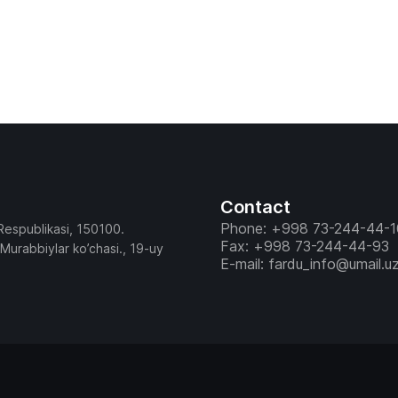
Contact
Phone: +998 73-244-44-1
Respublikasi, 150100.
Fax: +998 73-244-44-93
 Murabbiylar ko’chasi., 19-uy
E-mail: fardu_info@umail.u