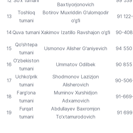
12
So‘x tumani
99 539
Baxtiyorjonovich
Toshloq
Botirov Muxriddin G‘ulomqodir
13
91 122
tumani
o‘g‘li
14
Quva tumani
Xakimov Izatillo Ravshajon o‘g‘li
90-408
Qo‘shtepa
15
Usmonov Alisher G‘aniyevich
94 550
tumani
O‘zbekiston
16
Ummatov Odilbek
90 855
tumani
Uchko‘prik
Shodmonov Lazizjon
17
90-506
tumani
Alisherovich
Farg‘ona
Muminov Xurshidjon
18
91-669
tumani
Adxamovich
Furqat
Abdullayev Baxromjon
19
91 699
tumani
To‘xtamurodovich