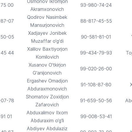
Usmonov Ikromjon
 75 00
93-980-74-24
Akramxonovich
Qodirov Nasimbek
-87-07
88-817-45-55
Mansurjonovich
Xadjayev Jonibek
-50-05
90-581-81-01
Muzaffar o‘g‘di
Xalilov Baxtiyorjon
 45 44
99-434-79-93
To
Komilovich
Xusanov O‘tkirjon
99-020-26-00
G‘anijonovich
Ergashev Omadjon
91-108-87-80
Abduraxmonovich
Shomatov Zoxidjon
-07-78
91-659-50-56
Ab
Zafarovich
Abduxalimov Ilxom
 91 01
99-008-53-41
Abduraxim o‘g‘li
Abdiyev Abdulaziz