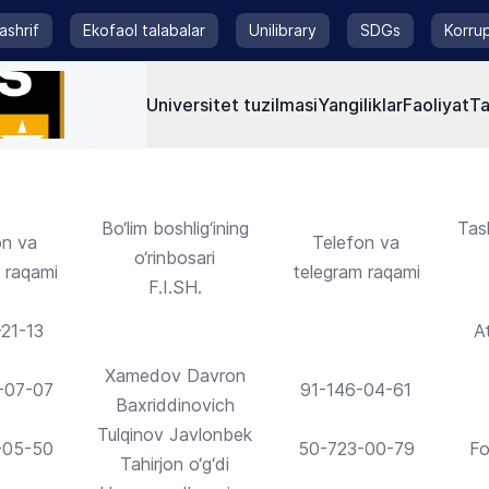
tashrif
Ekofaol talabalar
Unilibrary
SDGs
Korrup
Universitet tuzilmasi
Yangiliklar
Faoliyat
Ta
Bo‘lim boshlig‘ining
Tash
on va
Telefon va
o‘rinbosari
 raqami
telegram raqami
F.I.SH.
-21-13
A
Xamedov Davron
-07-07
91-146-04-61
Baxriddinovich
Tulqinov Javlonbek
-05-50
50-723-00-79
Fo
Tahirjon o‘g‘di