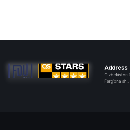
Address
O’zbekiston 
Farg’ona sh.,