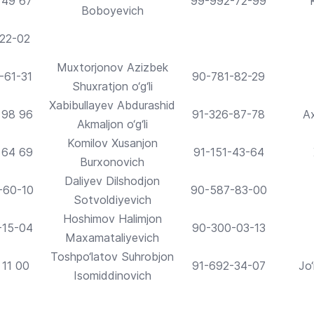
 49 67
99-992-72-99
Boboyevich
-22-02
Muxtorjonov Azizbek
-61-31
90-781-82-29
Shuxratjon o‘g‘li
Xabibullayev Abdurashid
 98 96
91-326-87-78
A
Akmaljon o‘g‘li
Komilov Xusanjon
 64 69
91-151-43-64
Burxonovich
Daliyev Dilshodjon
-60-10
90-587-83-00
Sotvoldiyevich
Hoshimov Halimjon
-15-04
90-300-03-13
Maxamataliyevich
Toshpo‘latov Suhrobjon
 11 00
91-692-34-07
Jo
Isomiddinovich