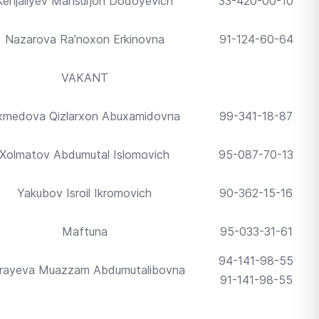
Kenjaliyev Mansurjon Dodoyevich
33-420-00-10
Nazarova Ra’noxon Erkinovna
91-124-60-64
VAKANT
xmedova Qizlarxon Abuxamidovna
99-341-18-87
Xolmatov Abdumutal Islomovich
95-087-70-13
Yakubov Isroil Ikromovich
90-362-15-16
Maftuna
95-033-31-61
94-141-98-55
‘rayeva Muazzam Abdumutalibovna
91-141-98-55