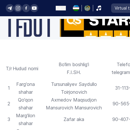
En
Virtual 
Bo‘lim boshlig‘i
Telef
T/r
Hudud nomi
F.I.SH.
telegram
Farg‘ona
Tursunaliyev Saydullo
1
31-113
shahar
Toirjonovich
Qo‘qon
Axmedov Maqsudjon
2
90-565
shahar
Mansurovich Mansurovich
Marg‘ilon
3
Zafar aka
90-407
shahar