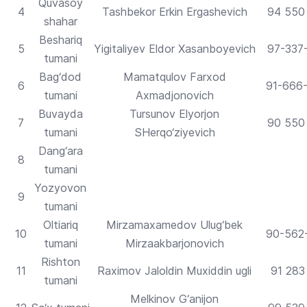
Quvasoy
4
Tashbekor Erkin Ergashevich
94 550
shahar
Beshariq
5
Yigitaliyev Eldor Xasanboyevich
97-337
tumani
Bag‘dod
Mamatqulov Farxod
6
91-666
tumani
Axmadjonovich
Buvayda
Tursunov Elyorjon
7
90 550
tumani
SHerqo‘ziyevich
Dang‘ara
8
tumani
Yozyovon
9
tumani
Oltiariq
Mirzamaxamedov Ulug‘bek
10
90-562
tumani
Mirzaakbarjonovich
Rishton
11
Raximov Jaloldin Muxiddin ugli
91 283
tumani
Melkinov G‘anijon