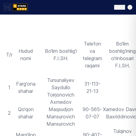
Uz
Telefon
Bo‘lim
Hudud
Bo‘lim boshlig‘i
va
boshlig‘ining
T/r
nomi
F.I.SH.
telegram
o‘rinbosari
raqami
F.I.SH.
Tursunaliyev
Farg‘ona
31-113-
1
Saydullo
shahar
21-13
Toirjonovich
Axmedov
Qo‘qon
Maqsudjon
90-565-
Xamedov Dav
2
shahar
Mansurovich
07-07
Baxriddinovi
Mansurovich
Tulqinov
Marg‘ilon
90-407-