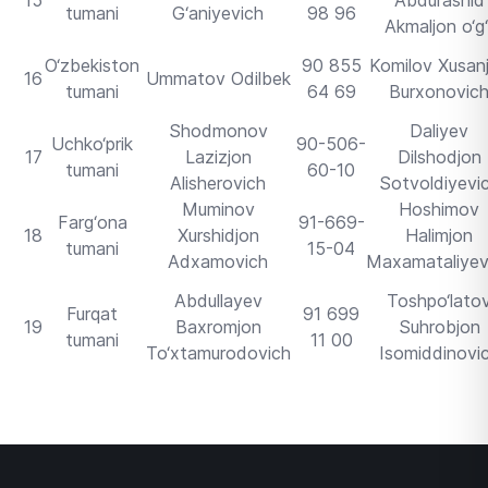
15
Abdurashid
tumani
G‘aniyevich
98 96
Akmaljon o‘g‘l
O‘zbekiston
90 855
Komilov Xusan
16
Ummatov Odilbek
tumani
64 69
Burxonovic
Shodmonov
Daliyev
Uchko‘prik
90-506-
17
Lazizjon
Dilshodjon
tumani
60-10
Alisherovich
Sotvoldiyevi
Muminov
Hoshimov
Farg‘ona
91-669-
18
Xurshidjon
Halimjon
tumani
15-04
Adxamovich
Maxamataliyev
Abdullayev
Toshpo‘lato
Furqat
91 699
19
Baxromjon
Suhrobjon
tumani
11 00
To‘xtamurodovich
Isomiddinovi