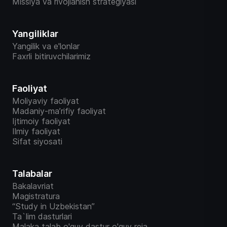
Missiya va rivojlanish strategiyasi
Yangiliklar
Yangilik va e'lonlar
Faxrli bitiruvchilarimiz
Faoliyat
Moliyaviy faoliyat
Madaniy-ma’rifiy faoliyat
Ijtimoiy faoliyat
Ilmiy faoliyat
Sifat siyosati
Talabalar
Bakalavriat
Magistratura
“Study in Uzbekistan”
Ta`lim dasturlari
Malaka talab o'quv dastur o'quv reja