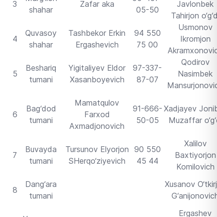
3
Zafar aka
Javlonbek
shahar
05-50
Tahirjon o‘g‘d
Usmonov
Quvasoy
Tashbekor Erkin
94 550
4
Ikromjon
shahar
Ergashevich
75 00
Akramxonovi
Qodirov
Beshariq
Yigitaliyev Eldor
97-337-
5
Nasimbek
tumani
Xasanboyevich
87-07
Mansurjonovi
Mamatqulov
Bag‘dod
91-666-
Xadjayev Joni
6
Farxod
tumani
50-05
Muzaffar o‘g‘
Axmadjonovich
Xalilov
Buvayda
Tursunov Elyorjon
90 550
7
Baxtiyorjon
tumani
SHerqo‘ziyevich
45 44
Komilovich
Dang‘ara
Xusanov O‘tkir
8
tumani
G‘anijonovic
Ergashev