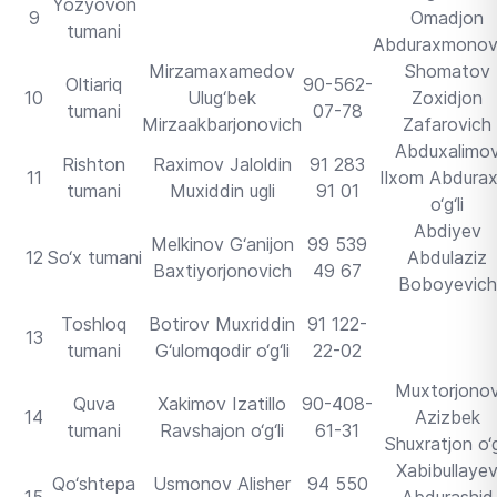
Yozyovon
9
Omadjon
tumani
Abduraxmonov
Mirzamaxamedov
Shomatov
Oltiariq
90-562-
10
Ulug‘bek
Zoxidjon
tumani
07-78
Mirzaakbarjonovich
Zafarovich
Abduxalimo
Rishton
Raximov Jaloldin
91 283
11
Ilxom Abdura
tumani
Muxiddin ugli
91 01
o‘g‘li
Abdiyev
Melkinov G‘anijon
99 539
12
So‘x tumani
Abdulaziz
Baxtiyorjonovich
49 67
Boboyevich
Toshloq
Botirov Muxriddin
91 122-
13
tumani
G‘ulomqodir o‘g‘li
22-02
Muxtorjono
Quva
Xakimov Izatillo
90-408-
14
Azizbek
tumani
Ravshajon o‘g‘li
61-31
Shuxratjon o‘g‘
Xabibullaye
Qo‘shtepa
Usmonov Alisher
94 550