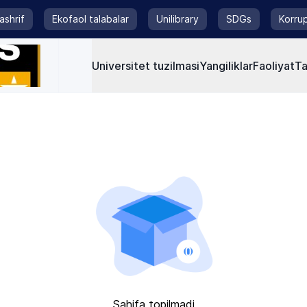
tashrif
Ekofaol talabalar
Unilibrary
SDGs
Korrup
Universitet tuzilmasi
Yangiliklar
Faoliyat
Ta
Sahifa topilmadi