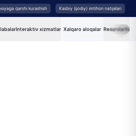
siyaga qarshi kurashish
Kasbiy (ijodiy) imtihon natijalari
labalar
Interaktiv xizmatlar
Xalqaro aloqalar
Resurslar
Xorij