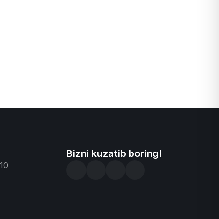
Bizni kuzatib boring!
-10
z