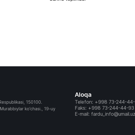
Aloqa
Telefon: +998 73-244-44
Respublikasi, 150100.
Faks: +998 73-244-44-93
 Murabbiylar ko’chasi., 19-uy
E-mail: fardu_info@umail.u