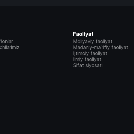
r
Faoliyat
'lonlar
Moliyaviy faoliyat
vchilarimiz
Madaniy-ma’rifiy faoliyat
Ijtimoiy faoliyat
Ilmiy faoliyat
Sifat siyosati