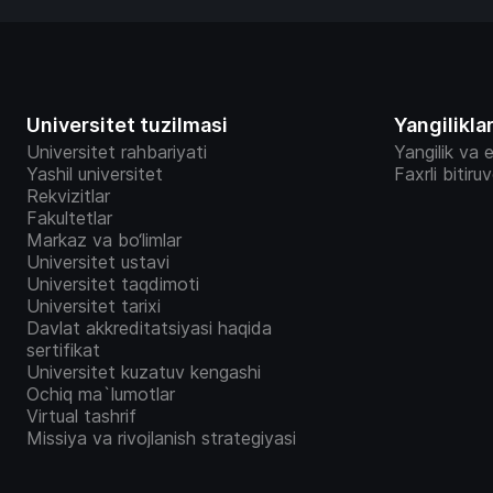
Universitet tuzilmasi
Yangilikla
Universitet rahbariyati
Yangilik va e
Yashil universitet
Faxrli bitiru
Rekvizitlar
Fakultetlar
Markaz va bo‘limlar
Universitet ustavi
Universitet taqdimoti
Universitet tarixi
Davlat akkreditatsiyasi haqida
sertifikat
Universitet kuzatuv kengashi
Ochiq ma`lumotlar
Virtual tashrif
Missiya va rivojlanish strategiyasi