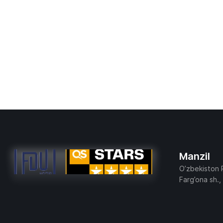
Manzil
O’zbekiston 
Farg’ona sh.,