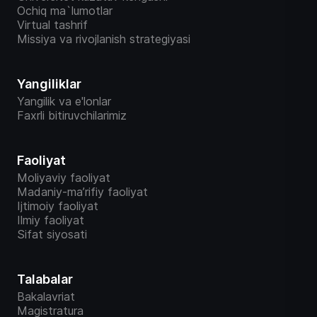
Ochiq ma`lumotlar
Virtual tashrif
Missiya va rivojlanish strategiyasi
Yangiliklar
Yangilik va e'lonlar
Faxrli bitiruvchilarimiz
Faoliyat
Moliyaviy faoliyat
Madaniy-ma’rifiy faoliyat
Ijtimoiy faoliyat
Ilmiy faoliyat
Sifat siyosati
Talabalar
Bakalavriat
Magistratura