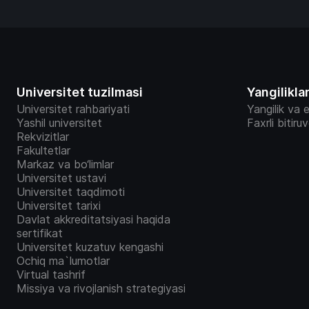
Universitet tuzilmasi
Yangilikla
Universitet rahbariyati
Yangilik va e
Yashil universitet
Faxrli bitiru
Rekvizitlar
Fakultetlar
Markaz va bo‘limlar
Universitet ustavi
Universitet taqdimoti
Universitet tarixi
Davlat akkreditatsiyasi haqida
sertifikat
Universitet kuzatuv kengashi
Ochiq ma`lumotlar
Virtual tashrif
Missiya va rivojlanish strategiyasi