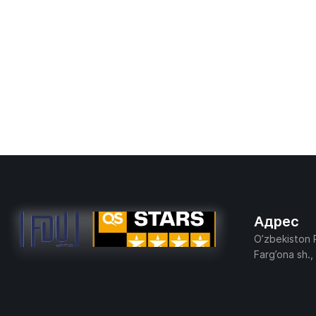
Адрес
O’zbekiston 
Farg’ona sh.,