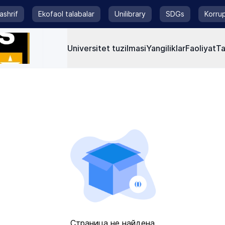
tashrif
Ekofaol talabalar
Unilibrary
SDGs
Korrup
Universitet tuzilmasi
Yangiliklar
Faoliyat
Ta
Страница не найдена