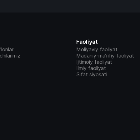
r
Faoliyat
'lonlar
Moliyaviy faoliyat
vchilarimiz
Madaniy-ma’rifiy faoliyat
Ijtimoiy faoliyat
Ilmiy faoliyat
Sifat siyosati