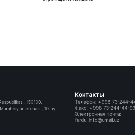
Контакты
Телефон: +998 73-244-4
Respublikasi, 150100.
Факс: +998 73-244-44-9
 Murabbiylar ko’chasi., 19-uy
Электронная почта:
fardu_info@umail.uz