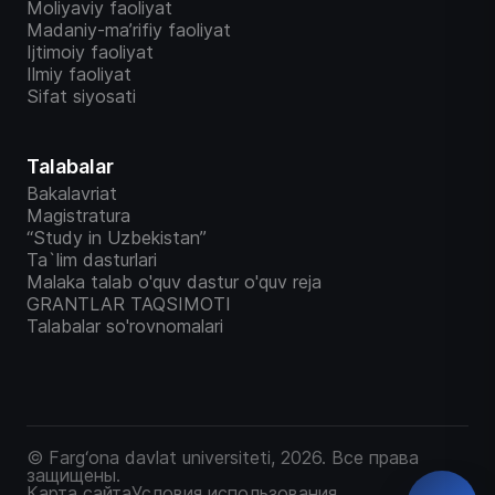
Moliyaviy faoliyat
Madaniy-ma’rifiy faoliyat
Ijtimoiy faoliyat
Ilmiy faoliyat
Sifat siyosati
Talabalar
Bakalavriat
Magistratura
“Study in Uzbekistan”
Ta`lim dasturlari
Malaka talab o'quv dastur o'quv reja
GRANTLAR TAQSIMOTI
Talabalar so'rovnomalari
© Farg‘ona davlat universiteti, 2026. Все права
защищены.
Карта сайта
Условия использования