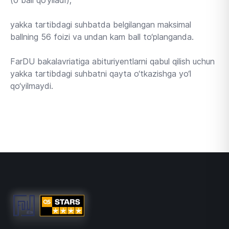
(0 ball qo‘yiladi);
yakka tartibdagi suhbatda belgilangan maksimal
ballning 56 foizi va undan kam ball to‘planganda.
FarDU bakalavriatiga abituriyentlarni qabul qilish uchun
yakka tartibdagi suhbatni qayta o‘tkazishga yo‘l
qo‘yilmaydi.