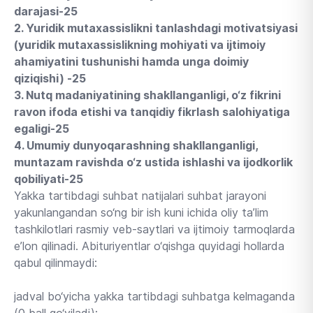
darajasi-25
2. Yuridik mutaxassislikni tanlashdagi motivatsiyasi
(yuridik mutaxassislikning mohiyati va ijtimoiy
ahamiyatini tushunishi hamda unga doimiy
qiziqishi) -25
3. Nutq madaniyatining shakllanganligi, o‘z fikrini
ravon ifoda etishi va tanqidiy fikrlash salohiyatiga
egaligi-25
4. Umumiy dunyoqarashning shakllanganligi,
muntazam ravishda o‘z ustida ishlashi va ijodkorlik
qobiliyati-25
Yakka tartibdagi suhbat natijalari suhbat jarayoni
yakunlangandan so‘ng bir ish kuni ichida oliy ta’lim
tashkilotlari rasmiy veb-saytlari va ijtimoiy tarmoqlarda
e’lon qilinadi. Abituriyentlar o‘qishga quyidagi hollarda
qabul qilinmaydi:
jadval bo‘yicha yakka tartibdagi suhbatga kelmaganda