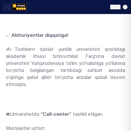
Ru
✅
Abituriyentlar diqqatiga!
✍️Toshkent davlat yuridik universiteti qoshidagi
akademik litseyi bitiruvchilari Farg'ona davlat
universiteti Yurisprudensiya ta'lim yo'nalishiga yo'llanma
bo'yicha belgilangan tartibdagi suhbat asosida
o'qishga qabul qilish bo'yicha arizalar qabuli davom
etmoqda.
☎️Universitetda
“Call-center”
tashkil etilgan.
Murojaatlar uchun: