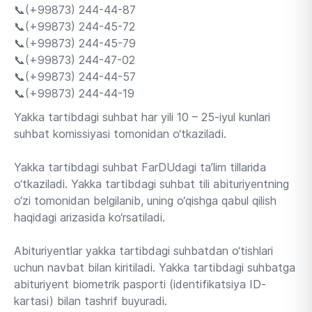
📞(+99873) 244-44-87
📞(+99873) 244-45-72
📞(+99873) 244-45-79
📞(+99873) 244-47-02
📞(+99873) 244-44-57
📞(+99873) 244-44-19
Yakka tartibdagi suhbat har yili 10 – 25-iyul kunlari
suhbat komissiyasi tomonidan o‘tkaziladi.
Yakka tartibdagi suhbat FarDUdagi ta’lim tillarida
o‘tkaziladi. Yakka tartibdagi suhbat tili abituriyentning
o‘zi tomonidan belgilanib, uning o‘qishga qabul qilish
haqidagi arizasida ko‘rsatiladi.
Abituriyentlar yakka tartibdagi suhbatdan o‘tishlari
uchun navbat bilan kiritiladi. Yakka tartibdagi suhbatga
abituriyent biometrik pasporti (identifikatsiya ID-
kartasi) bilan tashrif buyuradi.