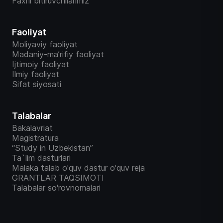
Faxrli bitiruvchilarimiz
Faoliyat
Moliyaviy faoliyat
Madaniy-ma’rifiy faoliyat
Ijtimoiy faoliyat
Ilmiy faoliyat
Sifat siyosati
Talabalar
Bakalavriat
Magistratura
“Study in Uzbekistan”
Ta`lim dasturlari
Malaka talab o'quv dastur o'quv reja
GRANTLAR TAQSIMOTI
Talabalar so'rovnomalari