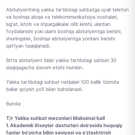
Abituriyentning yakka tartibdagi suhbatga uyali telefon
va boshqa aloqa va telekommunikatsiya vositalari,
lug‘at, kitob va shpargalkalar olib kirishi, ulardan
foydalanishi yoki ularni boshqa abituriyentga berishi,
shuningdek, boshqa abituriyentga yordam berishi
qat’iyan taqiqlanadi.
Bitta abituriyent bilan yakka tartibdagi suhbat 30
daqiqagacha davom etishi mumkin.
Yakka tartibdagi suhbat natijalari 100 ballik tizimda
ballar qo‘yish yo‘li bilan baholanadi.
Bunda:
T/r Yakka suhbat mezonlari Maksimal ball
1. Akademik litseylar dasturlari doirasida huquqiy
fanlar bo‘yicha bilim saviyasi va o‘zlashtirish