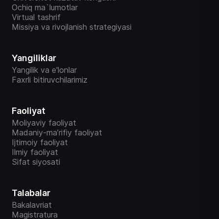
Ochiq ma`lumotlar
Virtual tashrif
Missiya va rivojlanish strategiyasi
Yangiliklar
Yangilik va e'lonlar
Faxrli bitiruvchilarimiz
Faoliyat
Moliyaviy faoliyat
Madaniy-ma’rifiy faoliyat
Ijtimoiy faoliyat
Ilmiy faoliyat
Sifat siyosati
Talabalar
Bakalavriat
Magistratura