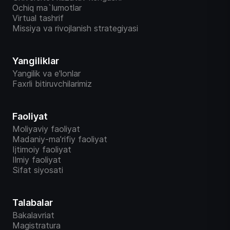
Ochiq ma`lumotlar
Virtual tashrif
Missiya va rivojlanish strategiyasi
Yangiliklar
Yangilik va e'lonlar
Faxrli bitiruvchilarimiz
Faoliyat
Moliyaviy faoliyat
Madaniy-ma’rifiy faoliyat
Ijtimoiy faoliyat
Ilmiy faoliyat
Sifat siyosati
Talabalar
Bakalavriat
Magistratura