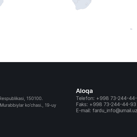
Aloqa
Telefon: +998 73-244-44
Respublikasi, 150100.
Faks: +998 73-244-44-93
 Murabbiylar ko’chasi., 19-uy
E-mail: fardu_info@umail.u