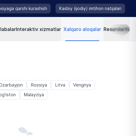
siyaga qarshi kurashish
Kasbiy (ijodiy) imtihon natijalari
labalar
Interaktiv xizmatlar
Xalqaro aloqalar
Resurslar
Xorij
Ozarbayjon
Rossiya
Litva
Vengriya
g'iston
Malayziya