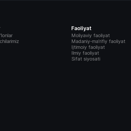
r
Faoliyat
'lonlar
Moliyaviy faoliyat
vchilarimiz
Madaniy-ma’rifiy faoliyat
Ijtimoiy faoliyat
Ilmiy faoliyat
Sifat siyosati