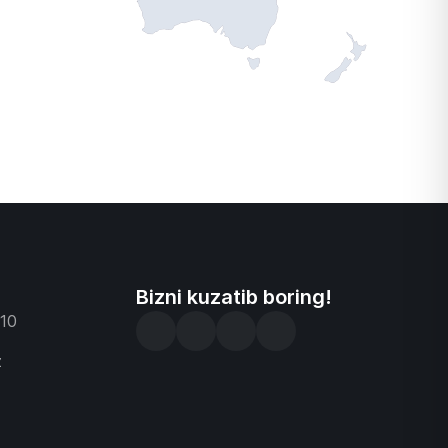
Bizni kuzatib boring!
-10
z