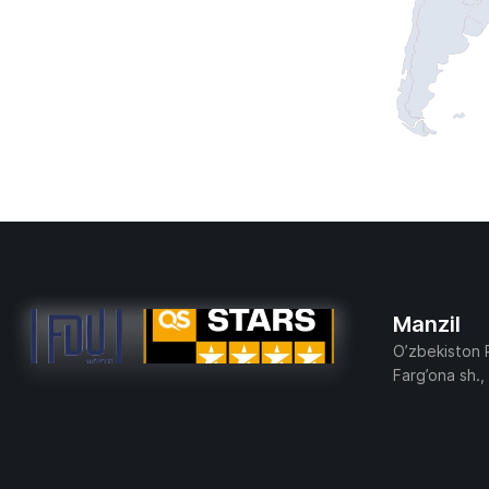
Manzil
O’zbekiston 
Farg’ona sh.,