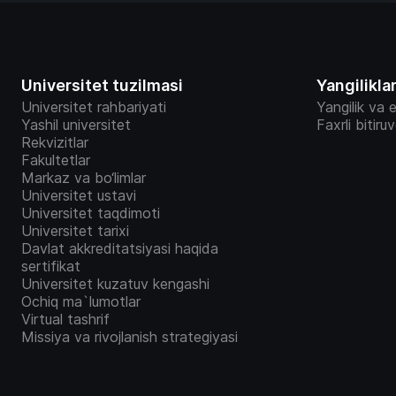
Universitet tuzilmasi
Yangilikla
Universitet rahbariyati
Yangilik va e
Yashil universitet
Faxrli bitiru
Rekvizitlar
Fakultetlar
Markaz va bo‘limlar
Universitet ustavi
Universitet taqdimoti
Universitet tarixi
Davlat akkreditatsiyasi haqida
sertifikat
Universitet kuzatuv kengashi
Ochiq ma`lumotlar
Virtual tashrif
Missiya va rivojlanish strategiyasi