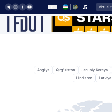
Uz
Virtual 
Angliya
Qirg'iziston
Janubiy Koreya
Hindiston
Latviya