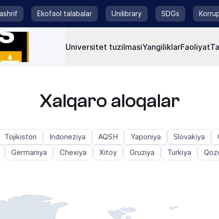
tashrif
Ekofaol talabalar
Unilibrary
SDGs
Korrup
Universitet tuzilmasi
Yangiliklar
Faoliyat
Ta
Xalqaro aloqalar
Tojikiston
Indoneziya
AQSH
Yaponiya
Slovakiya
Germaniya
Chexiya
Xitoy
Gruziya
Turkiya
Qozo