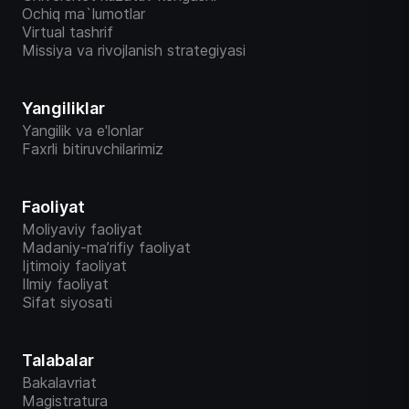
Ochiq ma`lumotlar
Virtual tashrif
Missiya va rivojlanish strategiyasi
Yangiliklar
Yangilik va e'lonlar
Faxrli bitiruvchilarimiz
Faoliyat
Moliyaviy faoliyat
Madaniy-ma’rifiy faoliyat
Ijtimoiy faoliyat
Ilmiy faoliyat
Sifat siyosati
Talabalar
Bakalavriat
Magistratura