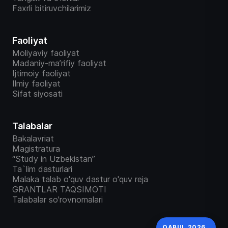
Faxrli bitiruvchilarimiz
Faoliyat
Moliyaviy faoliyat
Madaniy-ma’rifiy faoliyat
Ijtimoiy faoliyat
Ilmiy faoliyat
Sifat siyosati
Talabalar
Bakalavriat
Magistratura
“Study in Uzbekistan”
Ta`lim dasturlari
Malaka talab o'quv dastur o'quv reja
GRANTLAR TAQSIMOTI
Talabalar so'rovnomalari
QABUL 2026