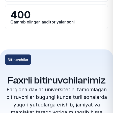
400
Qamrab olingan auditoriyalar soni
Bitiruvchilar
Faxrli bitiruvchilarimiz
Farg‘ona davlat universitetini tamomlagan
bitiruvchilar bugungi kunda turli sohalarda
yuqori yutuqlarga erishib, jamiyat va
mamlakat taraqqiyotiga munosib hissa