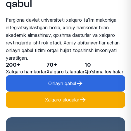
qabul
Farg‘ona davlat universiteti xalqaro ta’lim makoniga
integratsiyalashgan bo‘lib, xorijiy hamkorlar bilan
akademik almashinuv, qo‘shma dasturlar va xalqaro
reytinglarda ishtirok etadi. Xorijiy abituriyentlar uchun
onlayn qabul tizimi orqali hujjat topshirish imkoniyati
yaratilgan.
200+
70+
10
Xalqaro hamkorlar
Xalqaro talabalar
Qo’shma loyihalar
Onlayn qabul
Xalqaro aloqalar