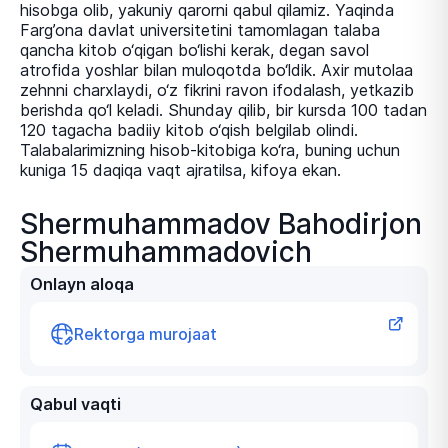
hisobga olib, yakuniy qarorni qabul qilamiz. Yaqinda
Farg’ona davlat universitetini tamomlagan talaba
qancha kitob о‘qigan bо‘lishi kerak, degan savol
atrofida yoshlar bilan muloqotda bо‘ldik. Axir mutolaa
zehnni charxlaydi, о‘z fikrini ravon ifodalash, yetkazib
berishda qо‘l keladi. Shunday qilib, bir kursda 100 tadan
120 tagacha badiiy kitob о‘qish belgilab olindi.
Talabalarimizning hisob-kitobiga kо‘ra, buning uchun
kuniga 15 daqiqa vaqt ajratilsa, kifoya ekan.
Shermuhammadov Bahodirjon
Shermuhammadovich
Onlayn aloqa
Rektorga murojaat
Qabul vaqti