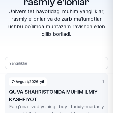
rasmiy e’lonlar
Universitet hayotidagi muhim yangiliklar,
rasmiy e’lonlar va dolzarb ma’lumotlar
ushbu bo‘limda muntazam ravishda e’lon
qilib boriladi.
Bo‘lim tanlang
7-Avgust/2026-yil
1
QUVA SHAHRISTONIDA MUHIM ILMIY
KASHFIYOT
Farg‘ona vodiysining boy tarixiy-madaniy