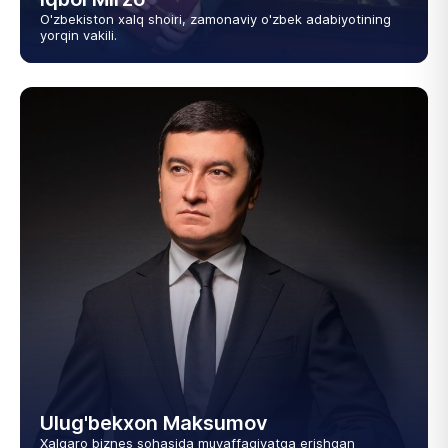
O'zbekiston xalq shoiri, zamonaviy o'zbek adabiyotining
yorqin vakili.
Ulug'bekxon Maksumov
Xalqaro biznes sohasida muvaffaqiyatga erishgan