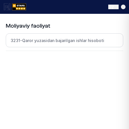
Uz
Moliyaviy faoliyat
Bo‘lim tanlang