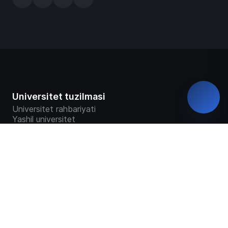
Universitet tuzilmasi
Universitet rahbariyati
Yashil universitet
Rekvizitlar
Fakultetlar
Markaz va bo‘limlar
Universitet ustavi
Universitet taqdimoti
Universitet tarixi
Davlat akkreditatsiyasi haqida sertifikat
Universitet kuzatuv kengashi
Ochiq ma`lumotlar
Virtual tashrif