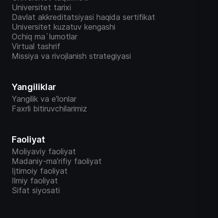
Universitet tarixi
Davlat akkreditatsiyasi haqida sertifikat
Universitet kuzatuv kengashi
Ochiq ma`lumotlar
Virtual tashrif
Missiya va rivojlanish strategiyasi
Yangiliklar
Yangilik va e'lonlar
Faxrli bitiruvchilarimiz
Faoliyat
Moliyaviy faoliyat
Madaniy-ma’rifiy faoliyat
Ijtimoiy faoliyat
Ilmiy faoliyat
Sifat siyosati