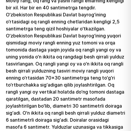
Moviy rang, oq rang va yashil rangli enlarning kengligi
bir xil. Har bir en 40 santimetrga tengdir.
O‘zbekiston Respublikasi Davlat bayrog‘ining
o‘rtasidagi oq rangli enning chetlaridan kengligi 2,5
santimetrga teng qizil hoshiyalar o‘tkazilgan.
O‘zbekiston Respublikasi Davlat bayrog‘ining yuqori
qismidagi moviy rangli enning yuz tomoni va orqa
tomonida dastaga yaqin joyida oq rangli yangi oy va
uning yonida o‘n ikkita oq rangdagi besh qirrali yulduz
tasvirlangan. Oq rangli yangi oy va o‘n ikkita oq rangli
besh qirrali yulduzning tasviri moviy rangli yuqori
enning o‘rtasidan 70x30 santimetrga teng to‘g‘ri
to‘rtburchakka sig‘adigan qilib joylashtirilgan. Oq
rangli yangi oy vertikal holatda do‘ng tomoni dastaga
qaratilgan, dastadan 20 santimetr masofada
joylashtirilgan bo‘lib, diametri 30 santimetrli doiraga
sig‘adi. O‘n ikkita oq rangli besh qirrali yulduz diametri
6 santimetrli doiraga sig‘adi. Doiralar orasidagi
masofa 6 santimetr. Yulduzlar uzunasiga va tikkasiga