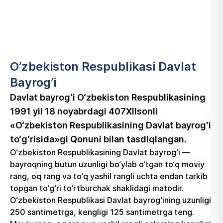
O’zbekiston Respublikasi Davlat
Bayrog’i
Davlat bayrog‘i O‘zbekiston Respublikasining
1991 yil 18 noyabrdagi 407­XII­sonli
«O‘zbekiston Respublikasining Davlat bayrog‘i
to‘g‘risida»gi Qonuni bilan tasdiqlangan.
O‘zbekiston Respublikasining Davlat bayrog‘i —
bayroqning butun uzunligi bo‘ylab o‘tgan to‘q moviy
rang, oq rang va to‘q yashil rangli uchta endan tarkib
topgan to‘g‘ri to‘rtburchak shaklidagi matodir.
O‘zbekiston Respublikasi Davlat bayrog‘ining uzunligi
250 santimetrga, kengligi 125 santimetrga teng.