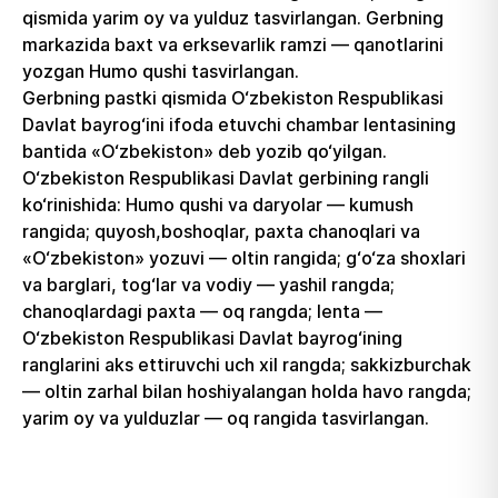
qismida yarim oy va yulduz tasvirlangan. Gerbning
markazida baxt va erksevarlik ramzi — qanotlarini
yozgan Humo qushi tasvirlangan.
Gerbning pastki qismida O‘zbekiston Respublikasi
Davlat bayrog‘ini ifoda etuvchi chambar lentasining
bantida «O‘zbekiston» deb yozib qo‘yilgan.
O‘zbekiston Respublikasi Davlat gerbining rangli
ko‘rinishida: Humo qushi va daryolar — kumush
rangida; quyosh,boshoqlar, paxta chanoqlari va
«O‘zbekiston» yozuvi — oltin rangida; g‘o‘za shoxlari
va barglari, tog‘lar va vodiy — yashil rangda;
chanoqlardagi paxta — oq rangda; lenta —
O‘zbekiston Respublikasi Davlat bayrog‘ining
ranglarini aks ettiruvchi uch xil rangda; sakkizburchak
— oltin zarhal bilan hoshiyalangan holda havo rangda;
yarim oy va yulduzlar — oq rangida tasvirlangan.