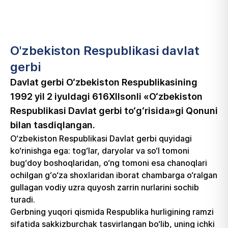
O'zbekiston Respublikasi davlat
gerbi
Davlat gerbi O‘zbekiston Respublikasining
1992 yil 2 iyuldagi 616­XII­sonli «O‘zbekiston
Respublikasi Davlat gerbi to‘g‘risida»gi Qonuni
bilan tasdiqlangan.
O‘zbekiston Respublikasi Davlat gerbi quyidagi
ko‘rinishga ega: tog‘lar, daryolar va so‘l tomoni
bug‘doy boshoqlaridan, o‘ng tomoni esa chanoqlari
ochilgan g‘o‘za shoxlaridan iborat chambarga o‘ralgan
gullagan vodiy uzra quyosh zarrin nurlarini sochib
turadi.
Gerbning yuqori qismida Respublika hurligining ramzi
sifatida sakkizburchak tasvirlangan bo‘lib, uning ichki