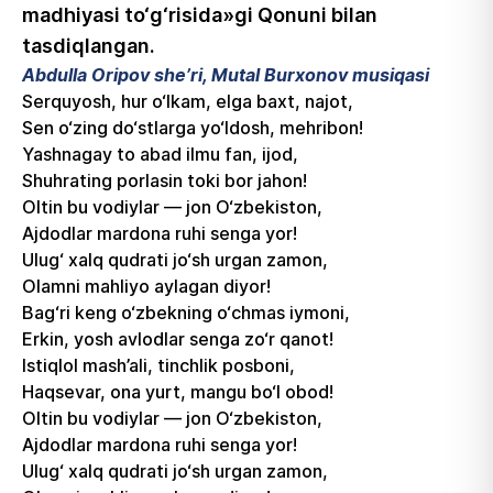
madhiyasi to‘g‘risida»gi Qonuni bilan
tasdiqlangan.
Abdulla Oripov she’ri, Mutal Burxonov musiqasi
Serquyosh, hur o‘lkam, elga baxt, najot,
Sen o‘zing do‘stlarga yo‘ldosh, mehribon!
Yashnagay to abad ilmu fan, ijod,
Shuhrating porlasin toki bor jahon!
Oltin bu vodiylar — jon O‘zbekiston,
Ajdodlar mardona ruhi senga yor!
Ulug‘ xalq qudrati jo‘sh urgan zamon,
Olamni mahliyo aylagan diyor!
Bag‘ri keng o‘zbekning o‘chmas iymoni,
Erkin, yosh avlodlar senga zo‘r qanot!
Istiqlol mash’ali, tinchlik posboni,
Haqsevar, ona yurt, mangu bo‘l obod!
Oltin bu vodiylar — jon O‘zbekiston,
Ajdodlar mardona ruhi senga yor!
Ulug‘ xalq qudrati jo‘sh urgan zamon,