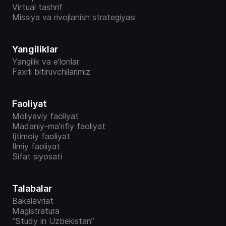
Virtual tashrif
Missiya va rivojlanish strategiyasi
Yangiliklar
Yangilik va e'lonlar
Faxrli bitiruvchilarimiz
Faoliyat
Moliyaviy faoliyat
Madaniy-ma’rifiy faoliyat
Ijtimoiy faoliyat
Ilmiy faoliyat
Sifat siyosati
Talabalar
Bakalavriat
Magistratura
“Study in Uzbekistan”