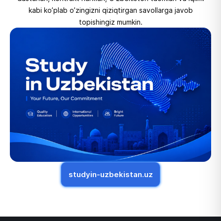
kabi ko’plab o’zingizni qiziqtirgan savollarga javob
topishingiz mumkin.
studyin-uzbekistan.uz