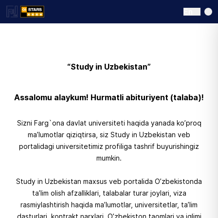
En
“Study in Uzbekistan”
Assalomu alaykum! Hurmatli abituriyent (talaba)!
Sizni Farg`ona davlat universiteti haqida yanada ko’proq
ma’lumotlar qiziqtirsa, siz Study in Uzbekistan veb
portalidagi universitetimiz profiliga tashrif buyurishingiz
mumkin.
Study in Uzbekistan maxsus veb portalida O’zbekistonda
ta’lim olish afzalliklari, talabalar turar joylari, viza
rasmiylashtirish haqida ma’lumotlar, universitetlar, ta’lim
dasturlari, kontrakt narxlari, O’zbekiston taomlari va iqlimi