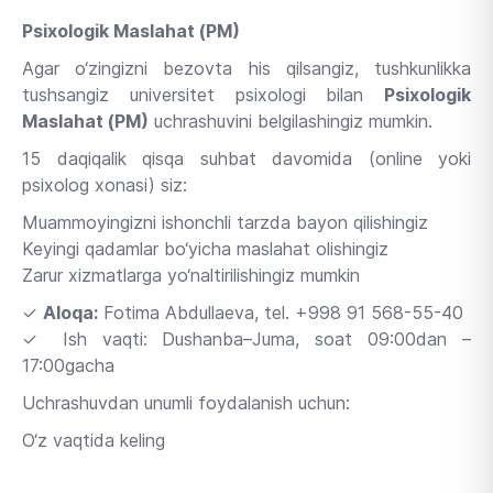
Psixologik Maslahat (PM)
Agar o‘zingizni bezovta his qilsangiz, tushkunlikka
tushsangiz universitet psixologi bilan
Psixologik
Maslahat (PM)
uchrashuvini belgilashingiz mumkin.
15 daqiqalik qisqa suhbat davomida (online yoki
psixolog xonasi) siz:
Muammoyingizni ishonchli tarzda bayon qilishingiz
Keyingi qadamlar bo‘yicha maslahat olishingiz
Zarur xizmatlarga yo‘naltirilishingiz mumkin
✓
Aloqa:
Fotima Abdullaeva, tel. +998 91 568-55-40
✓ Ish vaqti: Dushanba–Juma, soat 09:00dan –
17:00gacha
Uchrashuvdan unumli foydalanish uchun:
O‘z vaqtida keling