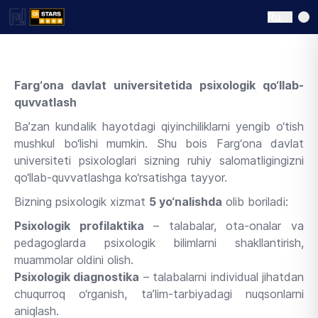
Ru
Farg‘ona davlat universitetida psixologik qo‘llab-
quvvatlash
Ba’zan kundalik hayotdagi qiyinchiliklarni yengib o‘tish
mushkul bo‘lishi mumkin. Shu bois Farg‘ona davlat
universiteti psixologlari sizning ruhiy salomatligingizni
qo‘llab-quvvatlashga ko‘rsatishga tayyor.
Bizning psixologik xizmat
5 yo‘nalishda
olib boriladi:
Psixologik profilaktika
– talabalar, ota-onalar va
pedagoglarda psixologik bilimlarni shakllantirish,
muammolar oldini olish.
Psixologik diagnostika
– talabalarni individual jihatdan
chuqurroq o‘rganish, ta’lim-tarbiyadagi nuqsonlarni
aniqlash.