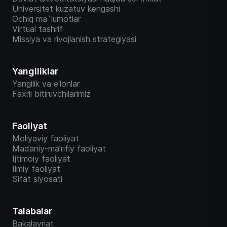
Universitet kuzatuv kengashi
Ochiq ma`lumotlar
Virtual tashrif
Missiya va rivojlanish strategiyasi
Yangiliklar
Yangilik va e'lonlar
Faxrli bitiruvchilarimiz
Faoliyat
Moliyaviy faoliyat
Madaniy-ma’rifiy faoliyat
Ijtimoiy faoliyat
Ilmiy faoliyat
Sifat siyosati
Talabalar
Bakalavriat