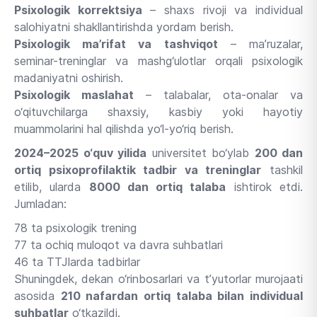
Psixologik korrektsiya
– shaxs rivoji va individual
salohiyatni shakllantirishda yordam berish.
Psixologik ma’rifat va tashviqot
– ma’ruzalar,
seminar-treninglar va mashg‘ulotlar orqali psixologik
madaniyatni oshirish.
Psixologik maslahat
– talabalar, ota-onalar va
o‘qituvchilarga shaxsiy, kasbiy yoki hayotiy
muammolarini hal qilishda yo‘l-yo‘riq berish.
2024–2025 o‘quv yilida
universitet bo‘ylab
200 dan
ortiq psixoprofilaktik tadbir va treninglar
tashkil
etilib, ularda
8000 dan ortiq talaba
ishtirok etdi.
Jumladan:
78 ta psixologik trening
77 ta ochiq muloqot va davra suhbatlari
46 ta TTJlarda tadbirlar
Shuningdek, dekan o‘rinbosarlari va t’yutorlar murojaati
asosida
210 nafardan ortiq talaba bilan individual
suhbatlar
o‘tkazildi.