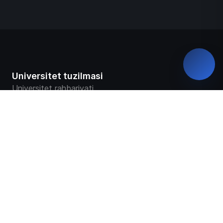
Universitet tuzilmasi
Universitet rahbariyati
Yashil universitet
Rekvizitlar
Fakultetlar
Markaz va bo‘limlar
Universitet ustavi
Universitet taqdimoti
Universitet tarixi
Davlat akkreditatsiyasi haqida sertifikat
Universitet kuzatuv kengashi
Ochiq ma`lumotlar
Virtual tashrif
Missiya va rivojlanish strategiyasi