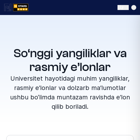
Uz
So‘nggi yangiliklar va
rasmiy e’lonlar
Universitet hayotidagi muhim yangiliklar,
rasmiy e’lonlar va dolzarb ma’lumotlar
ushbu bo‘limda muntazam ravishda e’lon
qilib boriladi.
Bo‘lim tanlang