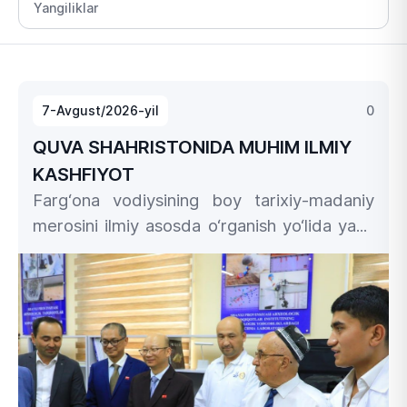
7-Avgust/2026-yil
0
QUVA SHAHRISTONIDA MUHIM ILMIY
KASHFIYOT
Farg‘ona vodiysining boy tarixiy-madaniy
merosini ilmiy asosda o‘rganish yo‘lida yana
bir muhim natijaga erishildi.
Farg‘ona davlat
universiteti hamda Xitoy Xalq
Respublikasining Loyang shahar arxeologik
tadqiqotlar instituti olimlari tomonidan Quva
qadimiy shaharchasidagi Qubbo
shahristonida olib borilayotgan qo‘shma
arxeologik qazishmalar davomida tarix