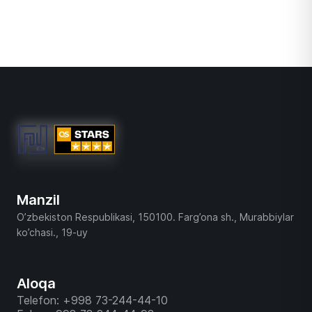
Manzil
O’zbekiston Respublikasi, 150100. Farg’ona sh., Murabbiylar
ko’chasi., 19-uy
Aloqa
Telefon: +998 73-244-44-10