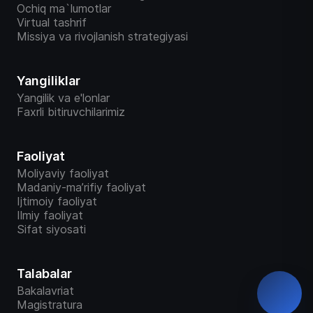
Ochiq ma`lumotlar
Virtual tashrif
Missiya va rivojlanish strategiyasi
Yangiliklar
Yangilik va e'lonlar
Faxrli bitiruvchilarimiz
Faoliyat
Moliyaviy faoliyat
Madaniy-ma’rifiy faoliyat
Ijtimoiy faoliyat
Ilmiy faoliyat
Sifat siyosati
Talabalar
Bakalavriat
Magistratura