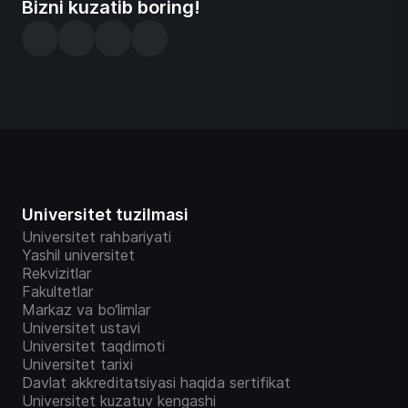
Bizni kuzatib boring!
ular faoliyatining samaradorligini baholash
mezonlarini (KPI) tasdiqlash, Pedagog va boshqa
xodimlarni ishga qabul qilish, ishdan ozod etish va
ichki rotatsiyasiga oid tartibni tasdiqlash hamda
boshqa tashkiliy masalalar Kengash a’zolari
muhokamasida bo’ldi. Yig’ilish so’ngida kun
tartibidagi masalalar bo’yicha Kengash tegishli
qarorlar qabul qildi.
Universitet tuzilmasi
Universitet rahbariyati
Yashil universitet
Rekvizitlar
Fakultetlar
Markaz va bo‘limlar
Universitet ustavi
Universitet taqdimoti
Universitet tarixi
Davlat akkreditatsiyasi haqida sertifikat
Universitet kuzatuv kengashi