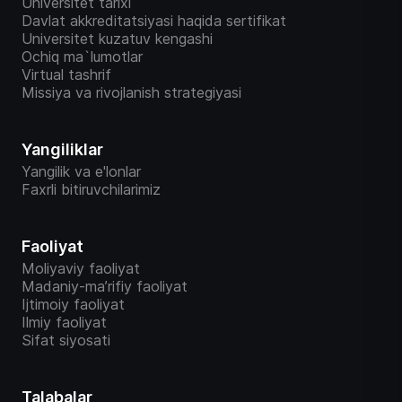
Universitet tarixi
Davlat akkreditatsiyasi haqida sertifikat
Universitet kuzatuv kengashi
Ochiq ma`lumotlar
Virtual tashrif
Missiya va rivojlanish strategiyasi
Yangiliklar
Yangilik va e'lonlar
Faxrli bitiruvchilarimiz
Faoliyat
Moliyaviy faoliyat
Madaniy-ma’rifiy faoliyat
Ijtimoiy faoliyat
Ilmiy faoliyat
Sifat siyosati
Talabalar