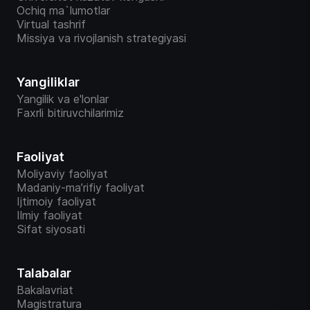
Ochiq ma`lumotlar
Virtual tashrif
Missiya va rivojlanish strategiyasi
Yangiliklar
Yangilik va e'lonlar
Faxrli bitiruvchilarimiz
Faoliyat
Moliyaviy faoliyat
Madaniy-ma’rifiy faoliyat
Ijtimoiy faoliyat
Ilmiy faoliyat
Sifat siyosati
Talabalar
Bakalavriat
Magistratura