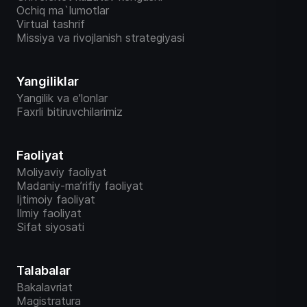
Ochiq ma`lumotlar
Virtual tashrif
Missiya va rivojlanish strategiyasi
Yangiliklar
Yangilik va e'lonlar
Faxrli bitiruvchilarimiz
Faoliyat
Moliyaviy faoliyat
Madaniy-ma’rifiy faoliyat
Ijtimoiy faoliyat
Ilmiy faoliyat
Sifat siyosati
Talabalar
Bakalavriat
Magistratura