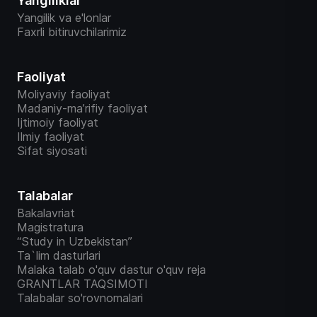
Yangiliklar
Yangilik va e'lonlar
Faxrli bitiruvchilarimiz
Faoliyat
Moliyaviy faoliyat
Madaniy-ma’rifiy faoliyat
Ijtimoiy faoliyat
Ilmiy faoliyat
Sifat siyosati
Talabalar
Bakalavriat
Magistratura
“Study in Uzbekistan”
Ta`lim dasturlari
Malaka talab o'quv dastur o'quv reja
GRANTLAR TAQSIMOTI
Talabalar so'rovnomalari