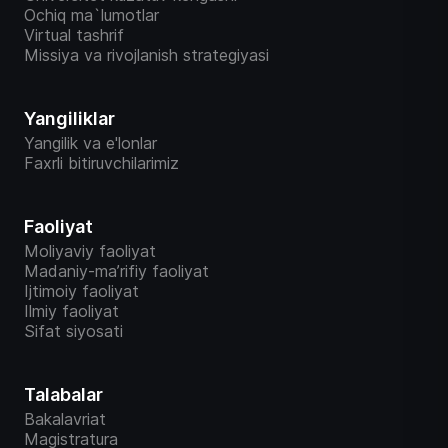
Ochiq ma`lumotlar
Virtual tashrif
Missiya va rivojlanish strategiyasi
Yangiliklar
Yangilik va e'lonlar
Faxrli bitiruvchilarimiz
Faoliyat
Moliyaviy faoliyat
Madaniy-ma’rifiy faoliyat
Ijtimoiy faoliyat
Ilmiy faoliyat
Sifat siyosati
Talabalar
Bakalavriat
Magistratura