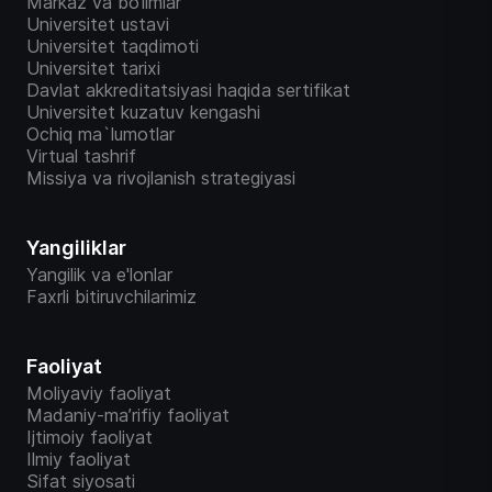
Markaz va bo‘limlar
Universitet ustavi
Universitet taqdimoti
Universitet tarixi
Davlat akkreditatsiyasi haqida sertifikat
Universitet kuzatuv kengashi
Ochiq ma`lumotlar
Virtual tashrif
Missiya va rivojlanish strategiyasi
Yangiliklar
Yangilik va e'lonlar
Faxrli bitiruvchilarimiz
Faoliyat
Moliyaviy faoliyat
Madaniy-ma’rifiy faoliyat
Ijtimoiy faoliyat
Ilmiy faoliyat
Sifat siyosati