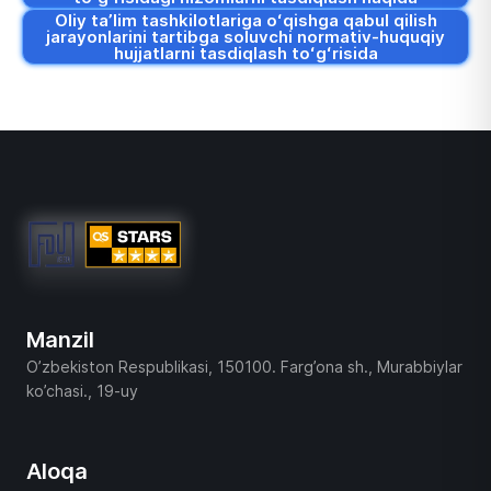
Oliy taʼlim tashkilotlariga oʻqishga qabul qilish
jarayonlarini tartibga soluvchi normativ-huquqiy
hujjatlarni tasdiqlash toʻgʻrisida
Manzil
O’zbekiston Respublikasi, 150100. Farg’ona sh., Murabbiylar
ko’chasi., 19-uy
Aloqa