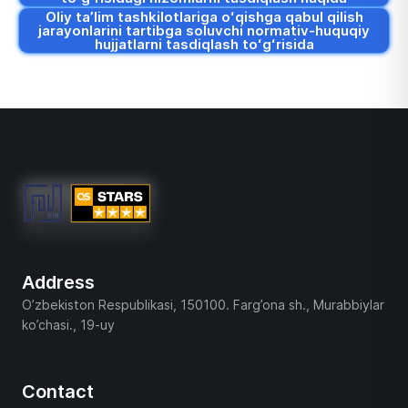
Oliy taʼlim tashkilotlariga oʻqishga qabul qilish
jarayonlarini tartibga soluvchi normativ-huquqiy
hujjatlarni tasdiqlash toʻgʻrisida
Address
O’zbekiston Respublikasi, 150100. Farg’ona sh., Murabbiylar
ko’chasi., 19-uy
Contact