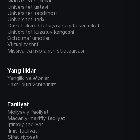
Markaz va bo‘limlar
Universitet ustavi
Universitet taqdimoti
Universitet tarixi
Davlat akkreditatsiyasi haqida sertifikat
Universitet kuzatuv kengashi
Ochiq ma`lumotlar
Virtual tashrif
Missiya va rivojlanish strategiyasi
Yangiliklar
Yangilik va e'lonlar
Faxrli bitiruvchilarimiz
Faoliyat
Moliyaviy faoliyat
Madaniy-ma’rifiy faoliyat
Ijtimoiy faoliyat
Ilmiy faoliyat
Sifat siyosati