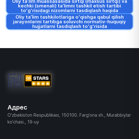
Oliy taʼlim muassasasida sirtqi (maxsus sirtqi) va
kechki (smenali) taʼlimni tashkil etish tartibi
toʻgʻrisidagi nizomlarni tasdiqlash haqida
Oliy taʼlim tashkilotlariga oʻqishga qabul qilish
jarayonlarini tartibga soluvchi normativ-huquqiy
hujjatlarni tasdiqlash toʻgʻrisida
Адрес
O’zbekiston Respublikasi, 150100. Farg’ona sh., Murabbiylar
ko’chasi., 19-uy