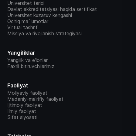
Universitet tarixi
Davlat akkreditatsiyasi haqida sertifikat
Universitet kuzatuv kengashi
Ochiq ma`lumotlar
Virtual tashrif
Missiya va rivojlanish strategiyasi
Yangiliklar
Yangilik va e'lonlar
Faxrli bitiruvchilarimiz
Faoliyat
Moliyaviy faoliyat
Madaniy-ma’rifiy faoliyat
Ijtimoiy faoliyat
Ilmiy faoliyat
Sifat siyosati