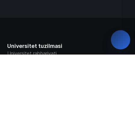
Universitet tuzilmasi
Universitet rahbariyati
Yashil universitet
Rekvizitlar
Fakultetlar
Markaz va bo‘limlar
Universitet ustavi
Universitet taqdimoti
Universitet tarixi
Davlat akkreditatsiyasi haqida sertifikat
Universitet kuzatuv kengashi
Ochiq ma`lumotlar
Virtual tashrif
Missiya va rivojlanish strategiyasi