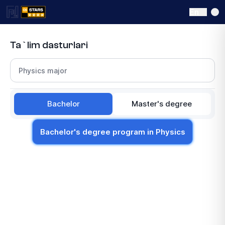
En
Ta`lim dasturlari
Select a section
Bachelor
Master's degree
Bachelor's degree program in Physics