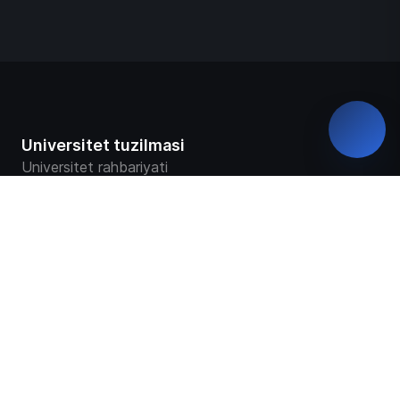
Universitet tuzilmasi
Universitet rahbariyati
Yashil universitet
Rekvizitlar
Fakultetlar
Markaz va bo‘limlar
Universitet ustavi
Universitet taqdimoti
Universitet tarixi
Davlat akkreditatsiyasi haqida sertifikat
Universitet kuzatuv kengashi
Ochiq ma`lumotlar
Virtual tashrif
Missiya va rivojlanish strategiyasi