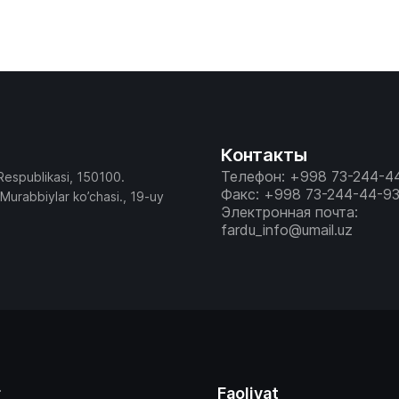
Контакты
Телефон: +998 73-244-4
Respublikasi, 150100.
Факс: +998 73-244-44-9
 Murabbiylar ko’chasi., 19-uy
Электронная почта:
fardu_info@umail.uz
r
Faoliyat