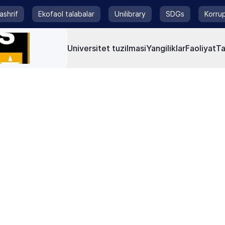
tashrif
Ekofaol talabalar
Unilibrary
SDGs
Korrup
Universitet tuzilmasi
Yangiliklar
Faoliyat
Ta