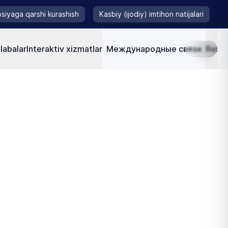
siyaga qarshi kurashish
Kasbiy (ijodiy) imtihon natijalari
labalar
Interaktiv xizmatlar
Международные связи
Resur