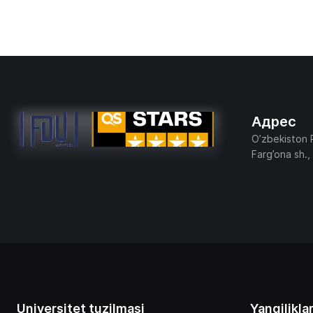
Адрес
O’zbekiston 
Farg’ona sh.,
Universitet tuzilmasi
Yangilikla