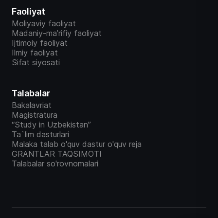
Faoliyat
Moliyaviy faoliyat
Madaniy-ma’rifiy faoliyat
Ijtimoiy faoliyat
Ilmiy faoliyat
Sifat siyosati
Talabalar
Bakalavriat
Magistratura
“Study in Uzbekistan”
Ta`lim dasturlari
Malaka talab o'quv dastur o'quv reja
GRANTLAR TAQSIMOTI
Talabalar so'rovnomalari