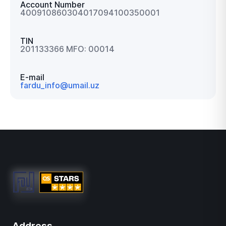
Account Number
400910860304017094100350001
TIN
201133366 MFO: 00014
E-mail
fardu_info@umail.uz