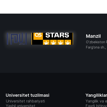
Manzil
O’zbekiston 
Farg’ona sh.,
Universitet tuzilmasi
Yangilikla
Universitet rahbariyati
Yangilik va e
Yashil universitet
Faxrli bitiru