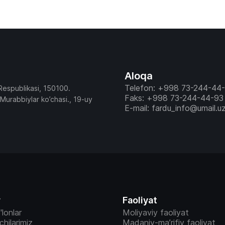
faoliyatiga baho berish, ular faoliyatining samaradorligi
mezonlarini (KPI) tasdiqlash, Pedagog va boshqa xodim
qabul qilish, ishdan ozod etish va ichki rotatsiyasiga oi
tasdiqlash hamda boshqa tashkiliy masalalar Kengash a’
muhokamasida bo’ldi. Yig’ilish so’ngida kun tartibidagi masalalar
bo’yicha Kengash tegishli qarorlar qabul qildi.
Aloqa
Telefon: +998 73-244-44
Respublikasi, 150100.
Faks: +998 73-244-44-93
 Murabbiylar ko’chasi., 19-uy
E-mail: fardu_info@umail.u
r
Faoliyat
'lonlar
Moliyaviy faoliyat
vchilarimiz
Madaniy-ma’rifiy faoliyat