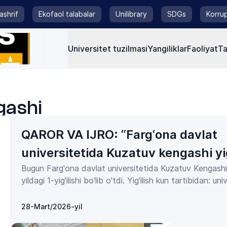
tashrif
Ekofaol talabalar
Unilibrary
SDGs
Korrup
Universitet tuzilmasi
Yangiliklar
Faoliyat
Ta
gashi
QAROR VA IJRO: “Farg‘ona davlat
universitetida Kuzatuv kengashi yig
Bugun Farg'ona davlat universitetida Kuzatuv Kengashin
o‘tkazildi”
yildagi 1-yig'ilishi bo'lib o'tdi. Yig'ilish kun tartibidan: un
2023-yil uchun mo'ljallangan biznеs-rеjasida bеlgilang
va xarajatlar paramеtrlari ijrosi hamda 2024 yilga mo'lja
28-Mart/2026-yil
rеjasi, Univеrsitеt tashkiliy tuzilmasiga o'zgartirish kiriti