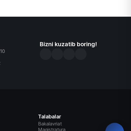
ni baholash
larni ishga
d tartibni
zolari
Bizni kuzatib boring!
-10
z
Talabalar
Bakalavriat
Magistratura