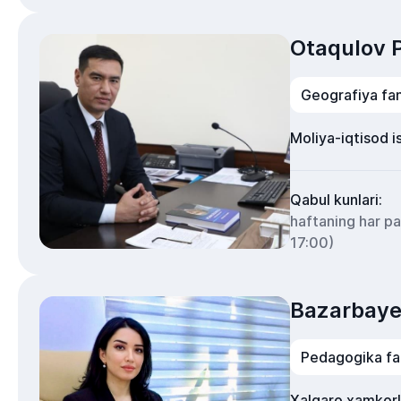
Otaqulov P
Geografiya fan
Moliya-iqtisod i
Qabul kunlari:
haftaning har p
17:00)
Bazarbaye
Pedagogika fan
Xalqaro xamkorl