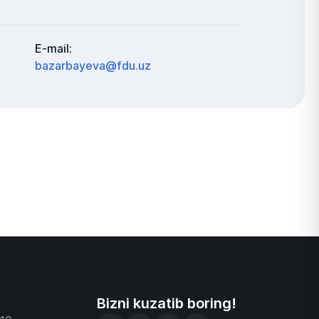
E-mail:
bazarbayeva@fdu.uz
Bizni kuzatib boring!