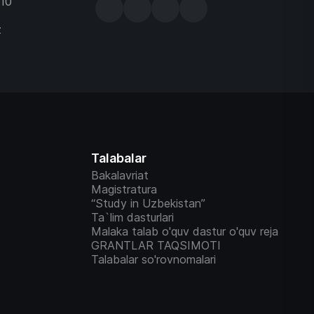
-10
z
Talabalar
Bakalavriat
Magistratura
“Study in Uzbekistan”
Ta`lim dasturlari
Malaka talab o'quv dastur o'quv reja
GRANTLAR TAQSIMOTI
Talabalar so'rovnomalari