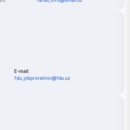
-93
fardu_info@umail.uz
E-mail:
fdu_yibprorektor@fdu.uz