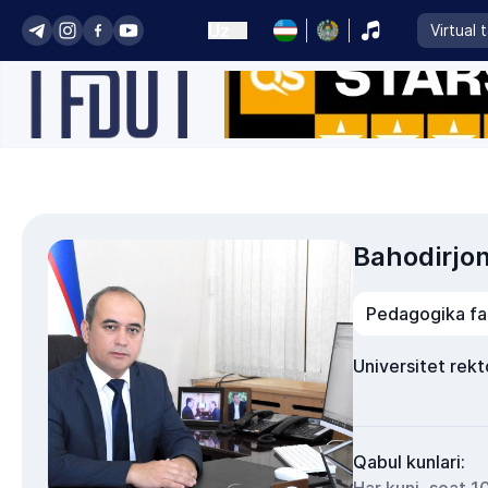
Uz
Virtual 
Bahodirj
Pedagogika fan
Universitet rekt
Qabul kunlari: