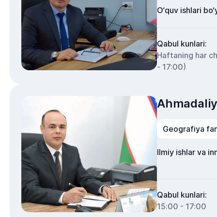
O‘quv ishlari bo
Qabul kunlari:
Haftaning har c
- 17:00)
Ahmadaliy
Geografiya fan
Ilmiy ishlar va i
Qabul kunlari:
15:00 - 17:00