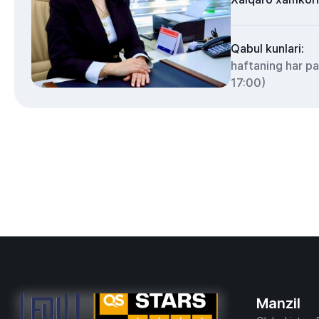
Qabul kunlari:
haftaning har p
17:00)
Manzil