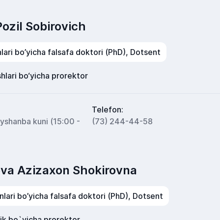
ozil Sobirovich
lari bo’yicha falsafa doktori (PhD), Dotsent
shlari bo‘yicha prorektor
Telefon:
ayshanba kuni (15:00 -
(73) 244-44-58
va Azizaxon Shokirovna
lari bo’yicha falsafa doktori (PhD), Dotsent
ik bo`yicha prorektor