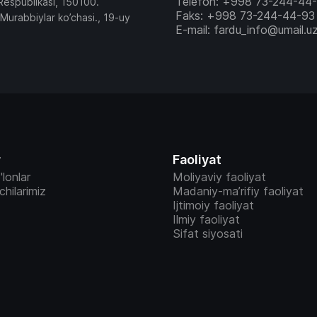
Telefon: +998 73-244-44
Respublikasi, 150100.
Faks: +998 73-244-44-93
 Murabbiylar ko’chasi., 19-uy
E-mail: fardu_info@umail.u
r
Faoliyat
'lonlar
Moliyaviy faoliyat
vchilarimiz
Madaniy-ma’rifiy faoliyat
Ijtimoiy faoliyat
Ilmiy faoliyat
Sifat siyosati