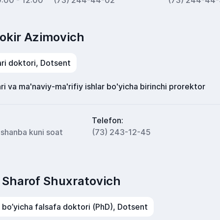
0:00 - 12:00
(73) 244-44-02
(73) 244-44
okir Azimovich
ari doktori, Dotsent
ri va ma'naviy-ma'rifiy ishlar bo'yicha birinchi prorektor
Telefon:
eshanba kuni soat
(73) 243-12-45
 Sharof Shuxratovich
i bo’yicha falsafa doktori (PhD), Dotsent