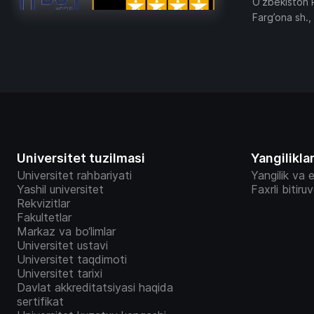
O’zbekiston 
Farg’ona sh.,
Universitet tuzilmasi
Yangilikla
Universitet rahbariyati
Yangilik va e
Yashil universitet
Faxrli bitiru
Rekvizitlar
Fakultetlar
Markaz va bo‘limlar
Universitet ustavi
Universitet taqdimoti
Universitet tarixi
Davlat akkreditatsiyasi haqida
sertifikat