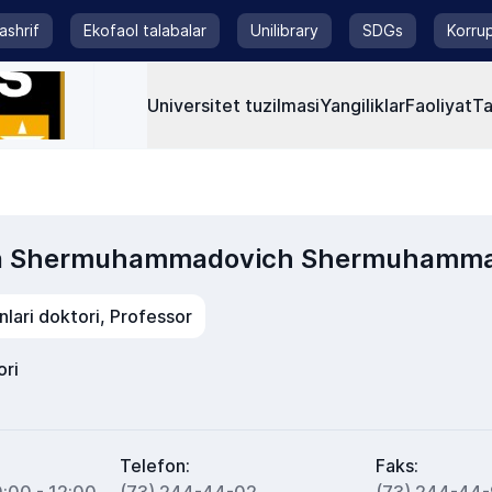
tashrif
Ekofaol talabalar
Unilibrary
SDGs
Korrup
Universitet tuzilmasi
Yangiliklar
Faoliyat
Ta
on Shermuhammadovich Shermuhamm
lari doktori, Professor
ori
Telefon:
Faks: