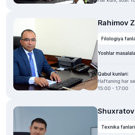
Har kuni, soat 1
Rahimov Z
Filologiya fanl
Yoshlar masalala
Qabul kunlari:
Haftaning har s
15:00 - 17:00
Shuxratov
Texnika fanlar