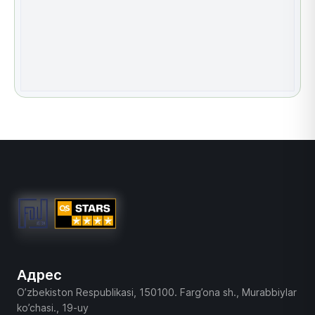
Адрес
O’zbekiston Respublikasi, 150100. Farg’ona sh., Murabbiylar
ko’chasi., 19-uy