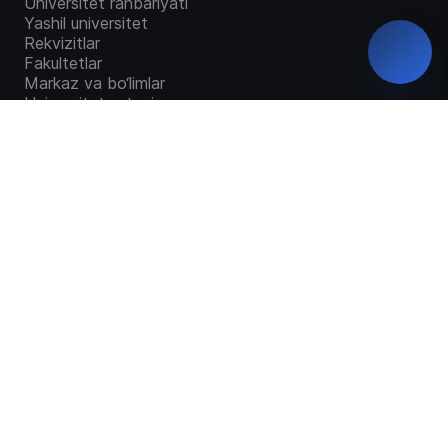
Universitet rahbariyati
Yashil universitet
Rekvizitlar
Fakultetlar
Markaz va bo‘limlar
Universitet ustavi
Universitet taqdimoti
Universitet tarixi
Davlat akkreditatsiyasi haqida sertifikat
Universitet kuzatuv kengashi
Ochiq ma`lumotlar
Virtual tashrif
Missiya va rivojlanish strategiyasi
Yangiliklar
Yangilik va e'lonlar
Faxrli bitiruvchilarimiz
Faoliyat
Moliyaviy faoliyat