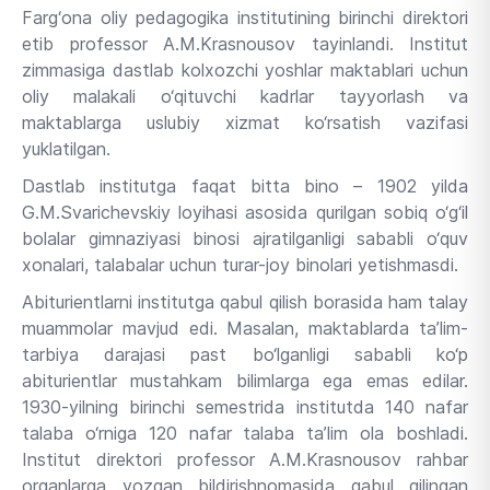
Farg‘ona oliy pedagogika institutining birinchi direktori
etib professor A.M.Krasnousov tayinlandi. Institut
zimmasiga dastlab kolxozchi yoshlar maktablari uchun
oliy malakali o‘qituvchi kadrlar tayyorlash va
maktablarga uslubiy xizmat ko‘rsatish vazifasi
yuklatilgan.
Dastlab institutga faqat bitta bino – 1902 yilda
G.M.Svarichevskiy loyihasi asosida qurilgan sobiq o‘g‘il
bolalar gimnaziyasi binosi ajratilganligi sababli o‘quv
xonalari, talabalar uchun turar-joy binolari yetishmasdi.
Abiturientlarni institutga qabul qilish borasida ham talay
muammolar mavjud edi. Masalan, maktablarda ta’lim-
tarbiya darajasi past bo‘lganligi sababli ko‘p
abiturientlar mustahkam bilimlarga ega emas edilar.
1930-yilning birinchi semestrida institutda 140 nafar
talaba o‘rniga 120 nafar talaba ta’lim ola boshladi.
Institut direktori professor A.M.Krasnousov rahbar
organlarga yozgan bildirishnomasida qabul qilingan