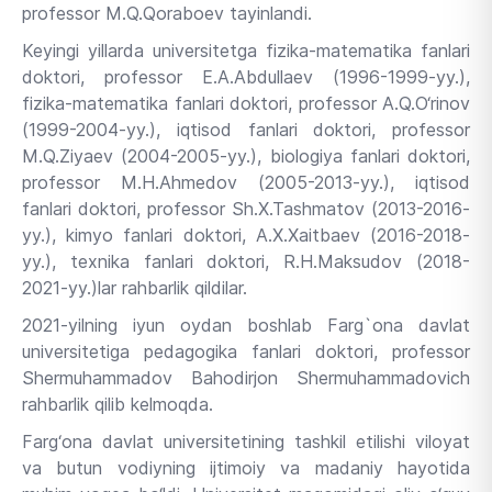
professor M.Q.Qoraboev tayinlandi.
Keyingi yillarda universitetga fizika-matematika fanlari
doktori, professor E.A.Abdullaev (1996-1999-yy.),
fizika-matematika fanlari doktori, professor A.Q.O‘rinov
(1999-2004-yy.), iqtisod fanlari doktori, professor
M.Q.Ziyaev (2004-2005-yy.), biologiya fanlari doktori,
professor M.H.Ahmedov (2005-2013-yy.), iqtisod
fanlari doktori, professor Sh.X.Tashmatov (2013-2016-
yy.), kimyo fanlari doktori, A.X.Xaitbaev (2016-2018-
yy.), texnika fanlari doktori, R.H.Maksudov (2018-
2021-yy.)lar rahbarlik qildilar.
2021-yilning iyun oydan boshlab Farg`ona davlat
universitetiga pedagogika fanlari doktori, professor
Shermuhammadov Bahodirjon Shermuhammadovich
rahbarlik qilib kelmoqda.
Farg‘ona davlat universitetining tashkil etilishi viloyat
va butun vodiyning ijtimoiy va madaniy hayotida