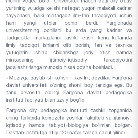
muhim voqea bo‘ldi. Universitet maqomidagi oliy o‘quv
yurtining vujudga kelishi nafaqat yuqori malakali kadrlar
tayyorlash, balki mintaqada ilm-fan taraqqiyoti uchun
ham yangi ufqlar ochib berdi. Farg‘onada
universitetning ochilishi bu erda yangi kadrlar va
tadqiqotlar markazlarini tashkil etish, keng ko‘lamda
ilmiy tadqiqot ishlarini olib borish, fan va texnika
yutuqlarini ishlab chiqarishga joriy etish hamda
mintaqaning ijtimoiy-iqtisodiy taraqqiyotini
jadallashtirishga munosib hissa qo‘sha boshladi.
«Moziyga qaytib ish ko‘rish – xayrli», deydilar. Farg‘ona
davlat universiteti o‘zining shonli boy tarixiga ega. Bu
tarix bevosita oldingi Farg‘ona davlat pedagogika
instituti faoliyati bilan uzviy bog‘liq.
Farg‘ona oliy pedagogika instituti tashkil topganida
uning tarkibida kolxozchi yoshlar fakulteti va ijtimoiy-
iqtisodiy hamda tabiyot-biologiya bo‘limlari bo‘lgan.
Dastlab institutga atigi 120 nafar talaba qabul qilindi.