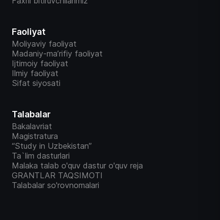
Faxrli bitiruvchilarimiz
Faoliyat
Moliyaviy faoliyat
Madaniy-ma’rifiy faoliyat
Ijtimoiy faoliyat
Ilmiy faoliyat
Sifat siyosati
Talabalar
Bakalavriat
Magistratura
“Study in Uzbekistan”
Ta`lim dasturlari
Malaka talab o'quv dastur o'quv reja
GRANTLAR TAQSIMOTI
Talabalar so'rovnomalari