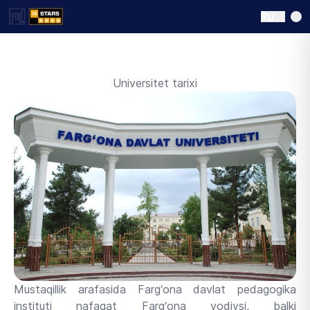
Ru
Universitet tarixi
Mustaqillik arafasida Farg‘ona davlat pedagogika
instituti nafaqat Farg‘ona vodiysi, balki