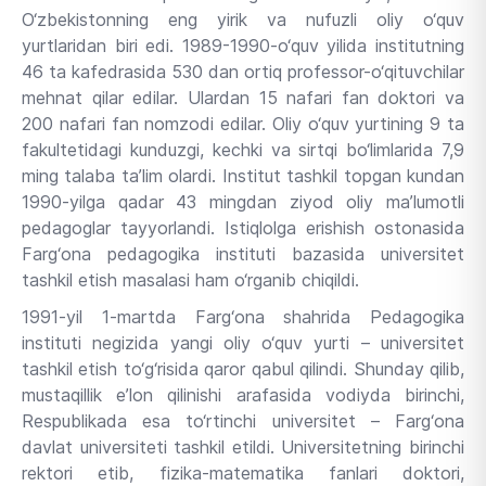
O‘zbekistonning eng yirik va nufuzli oliy o‘quv
yurtlaridan biri edi. 1989-1990-o‘quv yilida institutning
46 ta kafedrasida 530 dan ortiq professor-o‘qituvchilar
mehnat qilar edilar. Ulardan 15 nafari fan doktori va
200 nafari fan nomzodi edilar. Oliy o‘quv yurtining 9 ta
fakultetidagi kunduzgi, kechki va sirtqi bo‘limlarida 7,9
ming talaba ta’lim olardi. Institut tashkil topgan kundan
1990-yilga qadar 43 mingdan ziyod oliy ma’lumotli
pedagoglar tayyorlandi. Istiqlolga erishish ostonasida
Farg‘ona pedagogika instituti bazasida universitet
tashkil etish masalasi ham o‘rganib chiqildi.
1991-yil 1-martda Farg‘ona shahrida Pedagogika
instituti negizida yangi oliy o‘quv yurti – universitet
tashkil etish to‘g‘risida qaror qabul qilindi. Shunday qilib,
mustaqillik e’lon qilinishi arafasida vodiyda birinchi,
Respublikada esa to‘rtinchi universitet – Farg‘ona
davlat universiteti tashkil etildi. Universitetning birinchi
rektori etib, fizika-matematika fanlari doktori,