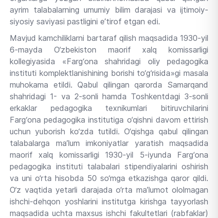
ayrim talabalarning umumiy bilim darajasi va ijtimoiy-
siyosiy saviyasi pastligini e’tirof etgan edi.
Mavjud kamchiliklarni bartaraf qilish maqsadida 1930-yil
6-mayda O‘zbekiston maorif xalq komissarligi
kollegiyasida «Farg‘ona shahridagi oliy pedagogika
instituti komplektlanishining borishi to‘g‘risida»gi masala
muhokama etildi. Qabul qilingan qarorda Samarqand
shahridagi 1- va 2-sonli hamda Toshkentdagi 3-sonli
erkaklar pedagogika texnikumlari bitiruvchilarini
Farg‘ona pedagogika institutiga o‘qishni davom ettirish
uchun yuborish ko‘zda tutildi. O‘qishga qabul qilingan
talabalarga ma’lum imkoniyatlar yaratish maqsadida
maorif xalq komissarligi 1930-yil 5-iyunda Farg‘ona
pedagogika instituti talabalari stipendiyalarini oshirish
va uni o‘rta hisobda 50 so‘mga etkazishga qaror qildi.
O‘z vaqtida yetarli darajada o‘rta ma’lumot ololmagan
ishchi-dehqon yoshlarini institutga kirishga tayyorlash
maqsadida uchta maxsus ishchi fakultetlari (rabfaklar)