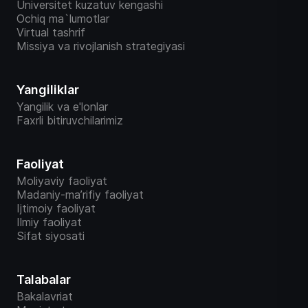
Universitet kuzatuv kengashi
Ochiq ma`lumotlar
Virtual tashrif
Missiya va rivojlanish strategiyasi
Yangiliklar
Yangilik va e'lonlar
Faxrli bitiruvchilarimiz
Faoliyat
Moliyaviy faoliyat
Madaniy-ma’rifiy faoliyat
Ijtimoiy faoliyat
Ilmiy faoliyat
Sifat siyosati
Talabalar
Bakalavriat