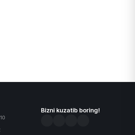
Bizni kuzatib boring!
-10
z