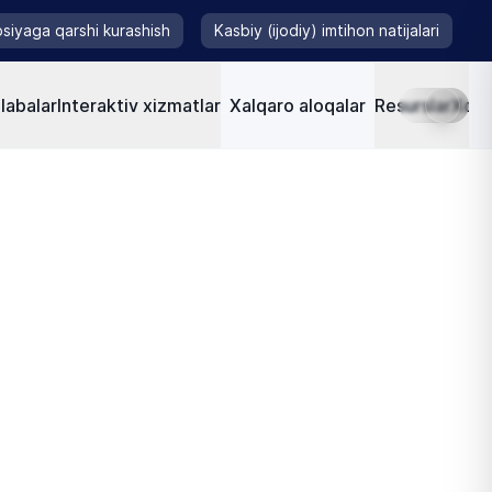
siyaga qarshi kurashish
Kasbiy (ijodiy) imtihon natijalari
labalar
Interaktiv xizmatlar
Xalqaro aloqalar
Resurslar
Xorij