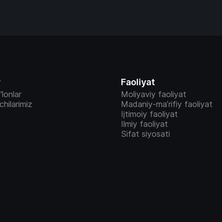
r
Faoliyat
'lonlar
Moliyaviy faoliyat
vchilarimiz
Madaniy-ma’rifiy faoliyat
Ijtimoiy faoliyat
Ilmiy faoliyat
Sifat siyosati