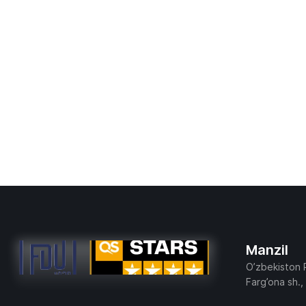
Manzil
O’zbekiston 
Farg’ona sh.,