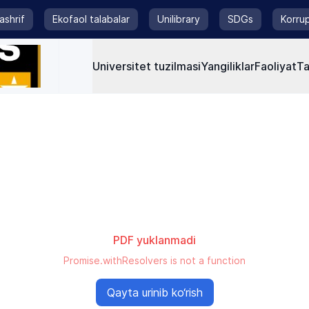
tashrif
Ekofaol talabalar
Unilibrary
SDGs
Korrup
Universitet tuzilmasi
Yangiliklar
Faoliyat
Ta
PDF yuklanmadi
Promise.withResolvers is not a function
Qayta urinib ko‘rish