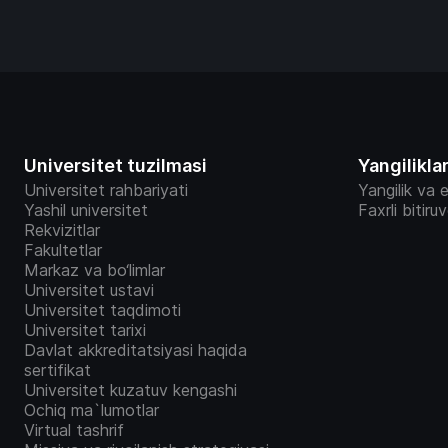
Universitet tuzilmasi
Yangilikla
Universitet rahbariyati
Yangilik va e
Yashil universitet
Faxrli bitiru
Rekvizitlar
Fakultetlar
Markaz va bo‘limlar
Universitet ustavi
Universitet taqdimoti
Universitet tarixi
Davlat akkreditatsiyasi haqida
sertifikat
Universitet kuzatuv kengashi
Ochiq ma`lumotlar
Virtual tashrif