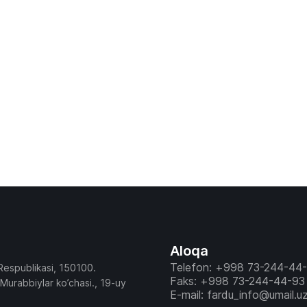
Aloqa
Telefon: +998 73-244-44
Respublikasi, 150100.
Faks: +998 73-244-44-93
 Murabbiylar ko’chasi., 19-uy
E-mail: fardu_info@umail.u