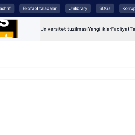
tashrif
Ekofaol talabalar
Unilibrary
SDGs
Korrup
Universitet tuzilmasi
Yangiliklar
Faoliyat
Ta