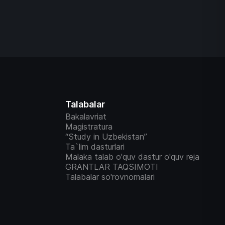
Talabalar
Bakalavriat
Magistratura
“Study in Uzbekistan”
Ta`lim dasturlari
Malaka talab o'quv dastur o'quv reja
GRANTLAR TAQSIMOTI
Talabalar so'rovnomalari