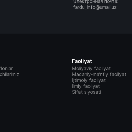
Электронная почта:
fardu_info@umail.uz
r
Faoliyat
'lonlar
Moliyaviy faoliyat
vchilarimiz
Madaniy-ma’rifiy faoliyat
Ijtimoiy faoliyat
Ilmiy faoliyat
Sifat siyosati