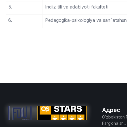
5.
Ingliz tili va adabiyoti fakulteti
6.
Pedagogika-psixologiya va san`atshunos
Адрес
O’zbekiston 
Farg’ona sh.,