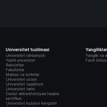
Universitet tuzilmasi
Yangilikla
Universitet rahbariyati
Yangilik va e
Yashil universitet
Faxrli bitiru
Rekvizitlar
Fakultetlar
Markaz va bo‘limlar
Universitet ustavi
Universitet taqdimoti
Universitet tarixi
Davlat akkreditatsiyasi haqida
sertifikat
Universitet kuzatuv kengashi