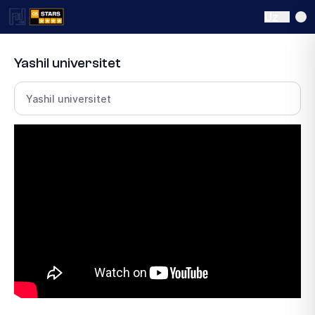
Uz
Yashil universitet
Bo‘lim tanlang