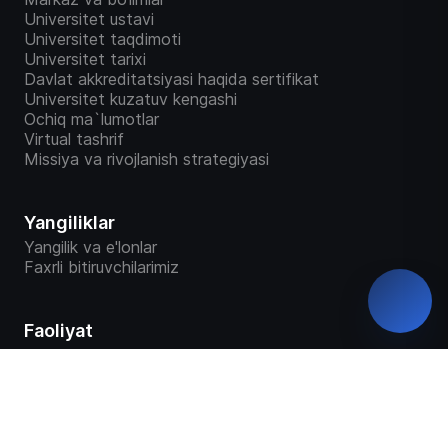
Universitet ustavi
Universitet taqdimoti
Universitet tarixi
Davlat akkreditatsiyasi haqida sertifikat
Universitet kuzatuv kengashi
Ochiq ma`lumotlar
Virtual tashrif
Missiya va rivojlanish strategiyasi
Yangiliklar
Yangilik va e'lonlar
Faxrli bitiruvchilarimiz
Faoliyat
Moliyaviy faoliyat
Madaniy-ma’rifiy faoliyat
Ijtimoiy faoliyat
Ilmiy faoliyat
Sifat siyosati