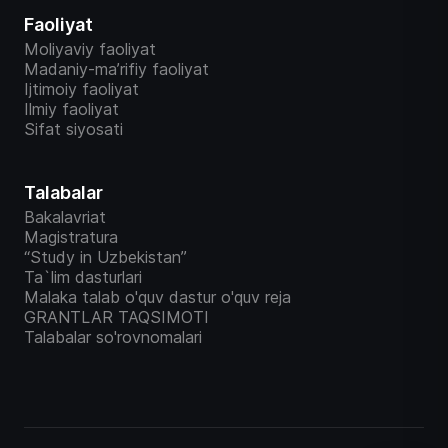
Faoliyat
Moliyaviy faoliyat
Madaniy-ma’rifiy faoliyat
Ijtimoiy faoliyat
Ilmiy faoliyat
Sifat siyosati
Talabalar
Bakalavriat
Magistratura
“Study in Uzbekistan”
Ta`lim dasturlari
Malaka talab o'quv dastur o'quv reja
GRANTLAR TAQSIMOTI
Talabalar so'rovnomalari