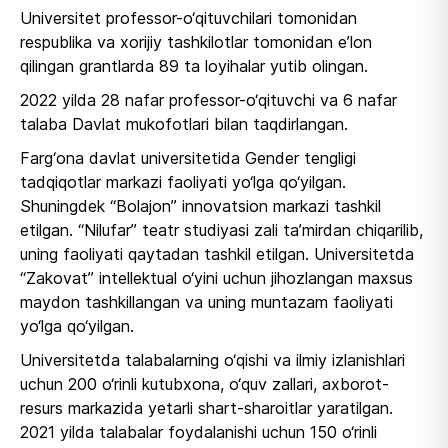
Universitet professor-o‘qituvchilari tomonidan
respublika va xorijiy tashkilotlar tomonidan e’lon
qilingan grantlarda 89 ta loyihalar yutib olingan.
2022 yilda 28 nafar professor-o‘qituvchi va 6 nafar
talaba Davlat mukofotlari bilan taqdirlangan.
Farg‘ona davlat universitetida Gender tengligi
tadqiqotlar markazi faoliyati yo‘lga qo‘yilgan.
Shuningdek “Bolajon” innovatsion markazi tashkil
etilgan. “Nilufar” teatr studiyasi zali ta’mirdan chiqarilib,
uning faoliyati qaytadan tashkil etilgan. Universitetda
“Zakovat” intellektual o‘yini uchun jihozlangan maxsus
maydon tashkillangan va uning muntazam faoliyati
yo‘lga qo‘yilgan.
Universitetda talabalarning o‘qishi va ilmiy izlanishlari
uchun 200 o‘rinli kutubxona, o‘quv zallari, axborot-
resurs markazida yetarli shart-sharoitlar yaratilgan.
2021 yilda talabalar foydalanishi uchun 150 o‘rinli