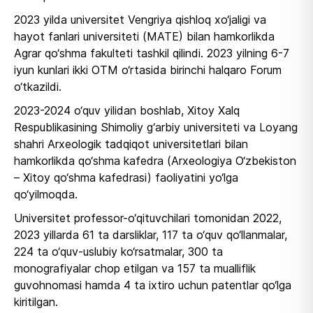
2023 yilda universitet Vengriya qishloq xo‘jaligi va
hayot fanlari universiteti (MATE) bilan hamkorlikda
Agrar qo‘shma fakulteti tashkil qilindi. 2023 yilning 6-7
iyun kunlari ikki OTM o‘rtasida birinchi halqaro Forum
o‘tkazildi.
2023-2024 o‘quv yilidan boshlab, Xitoy Xalq
Respublikasining Shimoliy g‘arbiy universiteti va Loyang
shahri Arxeologik tadqiqot universitetlari bilan
hamkorlikda qo‘shma kafedra (Arxeologiya O‘zbekiston
– Xitoy qo‘shma kafedrasi) faoliyatini yo‘lga
qo‘yilmoqda.
Universitet professor-o‘qituvchilari tomonidan 2022,
2023 yillarda 61 ta darsliklar, 117 ta o‘quv qo‘llanmalar,
224 ta o‘quv-uslubiy ko‘rsatmalar, 300 ta
monografiyalar chop etilgan va 157 ta mualliflik
guvohnomasi hamda 4 ta ixtiro uchun patentlar qo‘lga
kiritilgan.