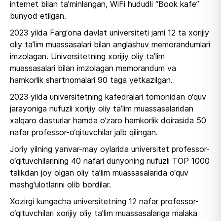
internet bilan ta’minlangan, WiFi hududli “Book kafe”
bunyod etilgan.
2023 yilda Farg‘ona davlat universiteti jami 12 ta xorijiy
oliy ta’lim muassasalari bilan anglashuv memorandumlari
imzolagan. Universitetning xorijiy oliy ta’lim
muassasalari bilan imzolagan memorandum va
hamkorlik shartnomalari 90 taga yetkazilgan.
2023 yilda universitetning kafedralari tomonidan o‘quv
jarayoniga nufuzli xorijiy oliy ta’lim muassasalaridan
xalqaro dasturlar hamda o‘zaro hamkorlik doirasida 50
nafar professor-o‘qituvchilar jalb qilingan.
Joriy yilning yanvar-may oylarida universitet professor-
o‘qituvchilarining 40 nafari dunyoning nufuzli TOP 1000
talikdan joy olgan oliy ta’lim muassasalarida o‘quv
mashg‘ulotlarini olib bordilar.
Xozirgi kungacha universitetning 12 nafar professor-
o‘qituvchilari xorijiy oliy ta’lim muassasalariga malaka