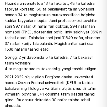
Hozirda universitetda 13 ta fakultet, 48 ta kafedra
faoliyat ko‘rsatib, 60 ta bakalavriat ta’lim yo‘nalishi
hamda 34 ta magistratura mutaxassisliklari bo‘yicha
kadrlar tayyorlanmoqda. Jami professor-o‘qituvchilar
soni 997 nafar, 61 nafar fan doktori, 294 nafar fan
nomzodi (PhD), dotsentlar bo‘lib, ilmiy salohiyat 36% ni
tashkil etadi. Talabalar soni jami 31840 nafar, shundan
37 nafari xorijiy talabalardir. Magistrantlar soni esa
1538 nafarni tashkil etadi.
So‘nggi 2 yil davomida 5 ta kafedra, 7 ta bakalavr
ta’lim yo‘nalishi,
4 ta magistratura mutaxassisligi yangi tashkil etilgan.
2021-2022 o‘quv yilida Farg‘ona davlat universiteti
hamda Qozon Fedaral universiteti (KFU) o‘rtasida
bakalavrning filologiya va tillarni o‘qitish: rus tili ta’lim
yo‘nalishi bo‘yicha 3+1 qo‘shma ta’lim dasturi tashkil
qilindi. Bu dastur doirasida 30 nafar talaba tahsil
olmoqda.