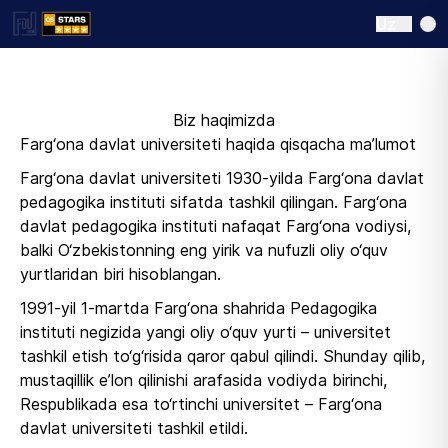
Uz
​Biz haqimizda
Farg‘ona davlat universiteti haqida qisqacha ma’lumot
Farg‘ona davlat universiteti 1930-yilda Farg‘ona davlat
pedagogika instituti sifatda tashkil qilingan. Farg‘ona
davlat pedagogika instituti nafaqat Farg‘ona vodiysi,
balki O‘zbekistonning eng yirik va nufuzli oliy o‘quv
yurtlaridan biri hisoblangan.
1991-yil 1-martda Farg‘ona shahrida Pedagogika
instituti negizida yangi oliy o‘quv yurti – universitet
tashkil etish to‘g‘risida qaror qabul qilindi. Shunday qilib,
mustaqillik e’lon qilinishi arafasida vodiyda birinchi,
Respublikada esa to‘rtinchi universitet – Farg‘ona
davlat universiteti tashkil etildi.