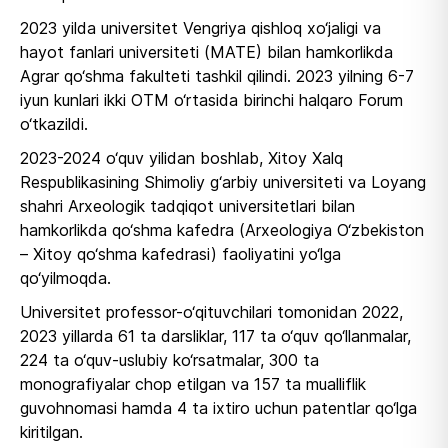
2023 yilda universitet Vengriya qishloq xo‘jaligi va
hayot fanlari universiteti (MATE) bilan hamkorlikda
Agrar qo‘shma fakulteti tashkil qilindi. 2023 yilning 6-7
iyun kunlari ikki OTM o‘rtasida birinchi halqaro Forum
o‘tkazildi.
2023-2024 o‘quv yilidan boshlab, Xitoy Xalq
Respublikasining Shimoliy g‘arbiy universiteti va Loyang
shahri Arxeologik tadqiqot universitetlari bilan
hamkorlikda qo‘shma kafedra (Arxeologiya O‘zbekiston
– Xitoy qo‘shma kafedrasi) faoliyatini yo‘lga
qo‘yilmoqda.
Universitet professor-o‘qituvchilari tomonidan 2022,
2023 yillarda 61 ta darsliklar, 117 ta o‘quv qo‘llanmalar,
224 ta o‘quv-uslubiy ko‘rsatmalar, 300 ta
monografiyalar chop etilgan va 157 ta mualliflik
guvohnomasi hamda 4 ta ixtiro uchun patentlar qo‘lga
kiritilgan.