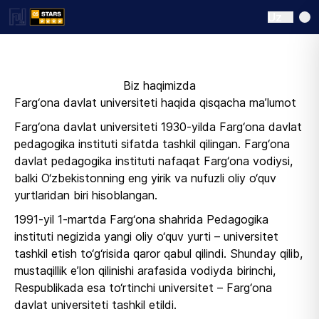
Uz
​Biz haqimizda
Farg‘ona davlat universiteti haqida qisqacha ma’lumot
Farg‘ona davlat universiteti 1930-yilda Farg‘ona davlat
pedagogika instituti sifatda tashkil qilingan. Farg‘ona
davlat pedagogika instituti nafaqat Farg‘ona vodiysi,
balki O‘zbekistonning eng yirik va nufuzli oliy o‘quv
yurtlaridan biri hisoblangan.
1991-yil 1-martda Farg‘ona shahrida Pedagogika
instituti negizida yangi oliy o‘quv yurti – universitet
tashkil etish to‘g‘risida qaror qabul qilindi. Shunday qilib,
mustaqillik e’lon qilinishi arafasida vodiyda birinchi,
Respublikada esa to‘rtinchi universitet – Farg‘ona
davlat universiteti tashkil etildi.