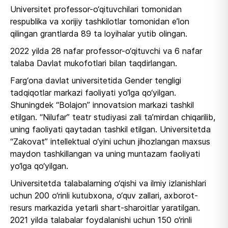
Universitet professor-o‘qituvchilari tomonidan
respublika va xorijiy tashkilotlar tomonidan e’lon
qilingan grantlarda 89 ta loyihalar yutib olingan.
2022 yilda 28 nafar professor-o‘qituvchi va 6 nafar
talaba Davlat mukofotlari bilan taqdirlangan.
Farg‘ona davlat universitetida Gender tengligi
tadqiqotlar markazi faoliyati yo‘lga qo‘yilgan.
Shuningdek “Bolajon” innovatsion markazi tashkil
etilgan. “Nilufar” teatr studiyasi zali ta’mirdan chiqarilib,
uning faoliyati qaytadan tashkil etilgan. Universitetda
“Zakovat” intellektual o‘yini uchun jihozlangan maxsus
maydon tashkillangan va uning muntazam faoliyati
yo‘lga qo‘yilgan.
Universitetda talabalarning o‘qishi va ilmiy izlanishlari
uchun 200 o‘rinli kutubxona, o‘quv zallari, axborot-
resurs markazida yetarli shart-sharoitlar yaratilgan.
2021 yilda talabalar foydalanishi uchun 150 o‘rinli