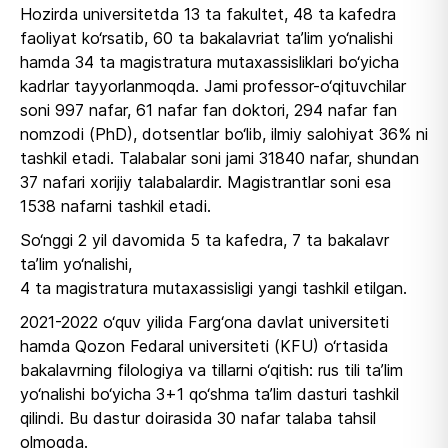
Hozirda universitetda 13 ta fakultet, 48 ta kafedra
faoliyat ko‘rsatib, 60 ta bakalavriat ta’lim yo‘nalishi
hamda 34 ta magistratura mutaxassisliklari bo‘yicha
kadrlar tayyorlanmoqda. Jami professor-o‘qituvchilar
soni 997 nafar, 61 nafar fan doktori, 294 nafar fan
nomzodi (PhD), dotsentlar bo‘lib, ilmiy salohiyat 36% ni
tashkil etadi. Talabalar soni jami 31840 nafar, shundan
37 nafari xorijiy talabalardir. Magistrantlar soni esa
1538 nafarni tashkil etadi.
So‘nggi 2 yil davomida 5 ta kafedra, 7 ta bakalavr
ta’lim yo‘nalishi,
4 ta magistratura mutaxassisligi yangi tashkil etilgan.
2021-2022 o‘quv yilida Farg‘ona davlat universiteti
hamda Qozon Fedaral universiteti (KFU) o‘rtasida
bakalavrning filologiya va tillarni o‘qitish: rus tili ta’lim
yo‘nalishi bo‘yicha 3+1 qo‘shma ta’lim dasturi tashkil
qilindi. Bu dastur doirasida 30 nafar talaba tahsil
olmoqda.