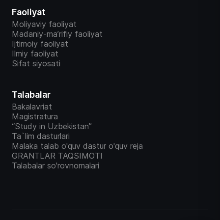
Faoliyat
Moliyaviy faoliyat
Madaniy-ma’rifiy faoliyat
Ijtimoiy faoliyat
Ilmiy faoliyat
Sifat siyosati
Talabalar
Bakalavriat
Magistratura
“Study in Uzbekistan”
Ta`lim dasturlari
Malaka talab o'quv dastur o'quv reja
GRANTLAR TAQSIMOTI
Talabalar so'rovnomalari