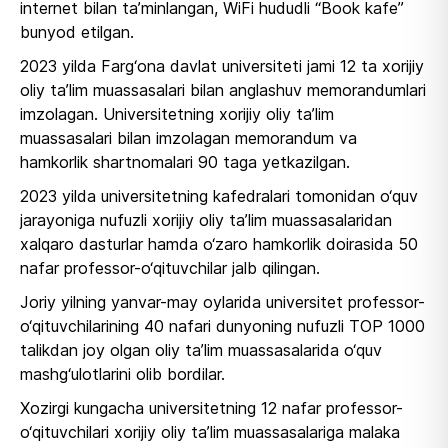
internet bilan ta’minlangan, WiFi hududli “Book kafe”
bunyod etilgan.
2023 yilda Farg‘ona davlat universiteti jami 12 ta xorijiy
oliy ta’lim muassasalari bilan anglashuv memorandumlari
imzolagan. Universitetning xorijiy oliy ta’lim
muassasalari bilan imzolagan memorandum va
hamkorlik shartnomalari 90 taga yetkazilgan.
2023 yilda universitetning kafedralari tomonidan o‘quv
jarayoniga nufuzli xorijiy oliy ta’lim muassasalaridan
xalqaro dasturlar hamda o‘zaro hamkorlik doirasida 50
nafar professor-o‘qituvchilar jalb qilingan.
Joriy yilning yanvar-may oylarida universitet professor-
o‘qituvchilarining 40 nafari dunyoning nufuzli TOP 1000
talikdan joy olgan oliy ta’lim muassasalarida o‘quv
mashg‘ulotlarini olib bordilar.
Xozirgi kungacha universitetning 12 nafar professor-
o‘qituvchilari xorijiy oliy ta’lim muassasalariga malaka