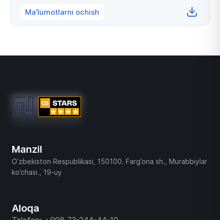
Ma’lumotlarni ochish
Manzil
O’zbekiston Respublikasi, 150100. Farg’ona sh., Murabbiylar
ko’chasi., 19-uy
Aloqa