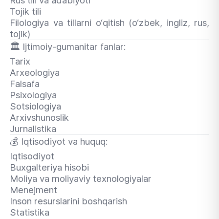
Rus tili va adabiyoti
Tojik tili
Filologiya va tillarni o‘qitish (o‘zbek, ingliz, rus,
tojik)
🏛
Ijtimoiy-gumanitar fanlar:
Tarix
Arxeologiya
Falsafa
Psixologiya
Sotsiologiya
Arxivshunoslik
Jurnalistika
💰
Iqtisodiyot va huquq:
Iqtisodiyot
Buxgalteriya hisobi
Moliya va moliyaviy texnologiyalar
Menejment
Inson resurslarini boshqarish
Statistika