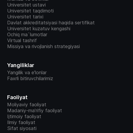
Universitet ustavi
Universitet taqdimoti
Universitet tarixi
Davlat akkreditatsiyasi haqida sertifikat
Universitet kuzatuv kengashi
Ochiq ma`lumotlar
Virtual tashrif
Missiya va rivojlanish strategiyasi
Yangiliklar
Yangilik va e'lonlar
Faxrli bitiruvchilarimiz
Faoliyat
Moliyaviy faoliyat
Madaniy-ma’rifiy faoliyat
Ijtimoiy faoliyat
Ilmiy faoliyat
Sifat siyosati