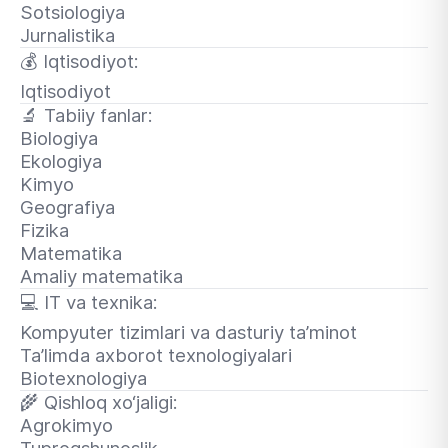
Sotsiologiya
Jurnalistika
💰
Iqtisodiyot:
Iqtisodiyot
🔬
Tabiiy fanlar:
Biologiya
Ekologiya
Kimyo
Geografiya
Fizika
Matematika
Amaliy matematika
💻
IT va texnika:
Kompyuter tizimlari va dasturiy ta’minot
Ta’limda axborot texnologiyalari
Biotexnologiya
🌾
Qishloq xo‘jaligi:
Agrokimyo