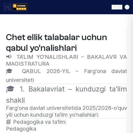
Uz
Chet ellik talabalar uchun
qabul yo'nalishlari
📢
TA’LIM YO‘NALISHLARI – BAKALAVR VA
MAGISTRATURA
🎓
QABUL 2026-YIL – Farg‘ona davlat
universiteti
🎓
1. Bakalavriat – kunduzgi ta’lim
shakli
Farg‘ona davlat universitetida 2025/2026-o‘quv
yili uchun kunduzgi ta’lim yo‘nalishlari:
📘
Pedagogika va ta’lim:
Pedagogika