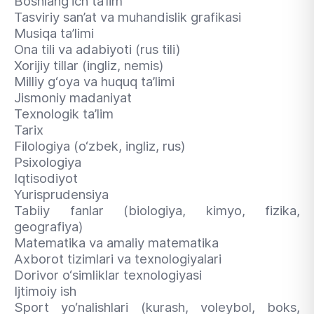
Boshlang‘ich ta’lim
Tasviriy san’at va muhandislik grafikasi
Musiqa ta’limi
Ona tili va adabiyoti (rus tili)
Xorijiy tillar (ingliz, nemis)
Milliy g‘oya va huquq ta’limi
Jismoniy madaniyat
Texnologik ta’lim
Tarix
Filologiya (o‘zbek, ingliz, rus)
Psixologiya
Iqtisodiyot
Yurisprudensiya
Tabiiy fanlar (biologiya, kimyo, fizika,
geografiya)
Matematika va amaliy matematika
Axborot tizimlari va texnologiyalari
Dorivor o‘simliklar texnologiyasi
Ijtimoiy ish
Sport yo‘nalishlari (kurash, voleybol, boks,