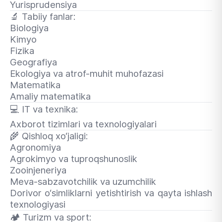
Yurisprudensiya
🔬
Tabiiy fanlar:
Biologiya
Kimyo
Fizika
Geografiya
Ekologiya va atrof-muhit muhofazasi
Matematika
Amaliy matematika
💻
IT va texnika:
Axborot tizimlari va texnologiyalari
🌾
Qishloq xo‘jaligi:
Agronomiya
Agrokimyo va tuproqshunoslik
Zooinjeneriya
Meva-sabzavotchilik va uzumchilik
Dorivor o‘simliklarni yetishtirish va qayta ishlash
texnologiyasi
🏕
Turizm va sport: