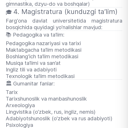
gimnastika, dzyu-do va boshqalar)
4. Magistratura (kunduzgi ta’lim)
🎓
Farg‘ona davlat universitetida magistratura
bosqichida quyidagi yo‘nalishlar mavjud:
📚
Pedagogika va ta’lim:
Pedagogika nazariyasi va tarixi
Maktabgacha ta’lim metodikasi
Boshlang‘ich ta’lim metodikasi
Musiqa ta’limi va san’at
Ingliz tili va adabiyoti
Texnologik ta’lim metodikasi
🏛
Gumanitar fanlar:
Tarix
Tarixshunoslik va manbashunoslik
Arxeologiya
Lingvistika (o‘zbek, rus, ingliz, nemis)
Adabiyotshunoslik (o‘zbek va rus adabiyoti)
Psixologiya