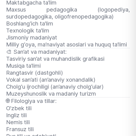
Maktabgacha ta’lim
Maxsus pedagogika (logopediya,
surdopedagogika, oligofrenopedagogika)
Boshlang‘ich ta’lim
Texnologik ta’lim
Jismoniy madaniyat
Milliy g‘oya, ma’naviyat asoslari va huquq ta’limi
🎨
San’at va madaniyat:
Tasviriy san’at va muhandislik grafikasi
Musiqa ta’limi
Rangtasvir (dastgohli)
Vokal san’ati (an’anaviy xonandalik)
Cholg‘u ijrochiligi (an’anaviy cholg‘ular)
Muzeyshunoslik va madaniy turizm
🌐
Filologiya va tillar:
O‘zbek tili
Ingliz tili
Nemis tili
Fransuz tili