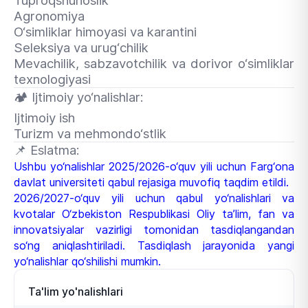
Tuproqshunoslik
Agronomiya
O‘simliklar himoyasi va karantini
Seleksiya va urug‘chilik
Mevachilik, sabzavotchilik va dorivor o‘simliklar
texnologiyasi
🏕
Ijtimoiy yo‘nalishlar:
Ijtimoiy ish
Turizm va mehmondo‘stlik
📌
Eslatma:
Ushbu yo‘nalishlar 2025/2026-o‘quv yili uchun Farg‘ona
davlat universiteti qabul rejasiga muvofiq taqdim etildi.
2026/2027-o‘quv yili uchun qabul yo‘nalishlari va
kvotalar O‘zbekiston Respublikasi Oliy ta’lim, fan va
innovatsiyalar vazirligi tomonidan tasdiqlangandan
so‘ng aniqlashtiriladi. Tasdiqlash jarayonida yangi
yo‘nalishlar qo‘shilishi mumkin.
Ta'lim yo'nalishlari