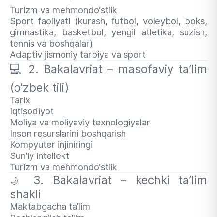
Turizm va mehmondo‘stlik
Sport faoliyati (kurash, futbol, voleybol, boks,
gimnastika, basketbol, yengil atletika, suzish,
tennis va boshqalar)
Adaptiv jismoniy tarbiya va sport
💻
2. Bakalavriat – masofaviy ta’lim
(o‘zbek tili)
Tarix
Iqtisodiyot
Moliya va moliyaviy texnologiyalar
Inson resurslarini boshqarish
Kompyuter injiniringi
Sun’iy intellekt
Turizm va mehmondo‘stlik
3. Bakalavriat – kechki ta’lim
🌙
shakli
Maktabgacha ta’lim