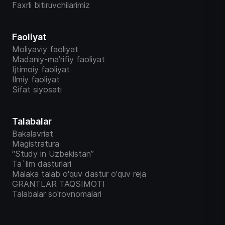
Faxrli bitiruvchilarimiz
Faoliyat
Moliyaviy faoliyat
Madaniy-ma’rifiy faoliyat
Ijtimoiy faoliyat
Ilmiy faoliyat
Sifat siyosati
Talabalar
Bakalavriat
Magistratura
“Study in Uzbekistan”
Ta`lim dasturlari
Malaka talab o'quv dastur o'quv reja
GRANTLAR TAQSIMOTI
Talabalar so'rovnomalari