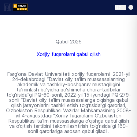
Uz
Qabul 2026
Xorijiy fuqarolarni qabul qilish
Farg‘ona Davlat Universiteti xorijiy fuqarolarni 2021-yil
24-dekabrdagi “Davlat oliy ta’lim muassasalarining
akademik va tashkiliy-boshqaruv mustaqilligini
ta’minlash bo‘yicha qo‘shimcha chora-tadbirlar
to‘g‘risida”gi PQ-60-sonli, 2022-yil 15-iyundagi PQ-279-
sonli “Davlat oliy ta’lim muassasalariga o‘qishga qabul
qilish jarayonlarini tashkil etish to‘g‘risida”gi qarorlari,
O‘zbekiston Respublikasi Vazirlar Mahkamasining 2008-
yil 4-avgustdagi “Xorijiy fuqarolarni O‘zbekiston
Respublikasi ta’lim muassasalariga o‘qishga qabul qilish
va o‘qitish tartibini takomillashtirish to‘g‘risida”gi 169-
sonli qarorlariga asosan qabul qiladi .