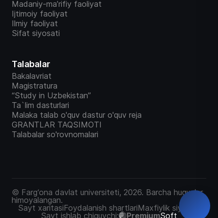
Madaniy-ma’rifiy faoliyat
Ijtimoiy faoliyat
Ilmiy faoliyat
Sifat siyosati
Talabalar
Bakalavriat
Magistratura
“Study in Uzbekistan”
Ta`lim dasturlari
Malaka talab o'quv dastur o'quv reja
GRANTLAR TAQSIMOTI
Talabalar so'rovnomalari
© Farg‘ona davlat universiteti, 2026. Barcha huquqlar
himoyalangan.
Sayt xaritasi
Foydalanish shartlari
Maxfiylik siyosati
Sayt ishlab chiquvchi:
Premium
Soft