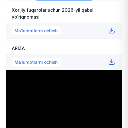
Xorijiy fuqarolar uchun 2026-yil qabul
yoʻriqnomasi
Ma’lumotlarni ochish
ARIZA
Ma’lumotlarni ochish