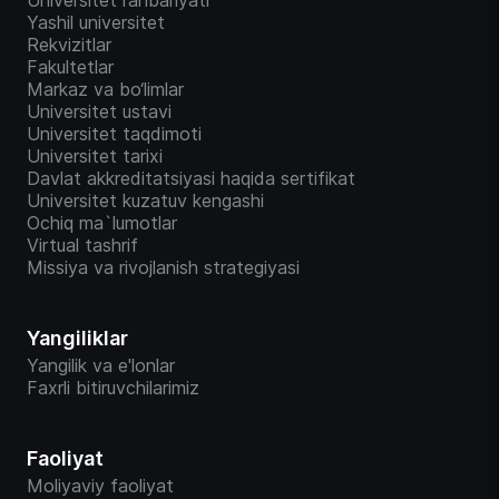
Universitet rahbariyati
Yashil universitet
Rekvizitlar
Fakultetlar
Markaz va bo‘limlar
Universitet ustavi
Universitet taqdimoti
Universitet tarixi
Davlat akkreditatsiyasi haqida sertifikat
Universitet kuzatuv kengashi
Ochiq ma`lumotlar
Virtual tashrif
Missiya va rivojlanish strategiyasi
Yangiliklar
Yangilik va e'lonlar
Faxrli bitiruvchilarimiz
Faoliyat
Moliyaviy faoliyat